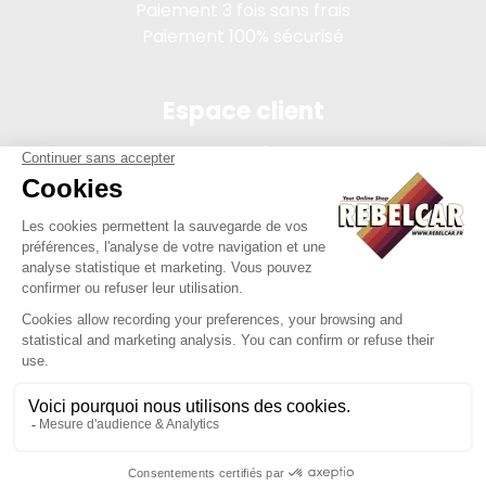
Paiement 3 fois sans frais
Paiement 100% sécurisé
Espace client
Connexion
Mon compte
Suivi des commandes
Conditions de vente
Mentions légales
314 PI, SASU au capital de 5 000 €, 902 971 274 R.C.S. Saint-
etienne, 450 AVENUE DE L'EUROPE, 42380 LA TOURETTE FRANCE
Site réalisé par Y-Proximité / REBELCAR® est une marque