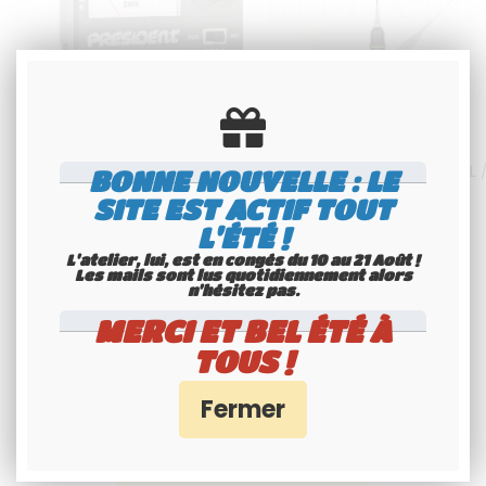
TOSMÈTRE PRESIDENT, LIVRÉ DANS
Antenne CB President
UN PETIT CARTON BLANC AVEC SA
COLORADO 800 WB type PL 
BONNE NOUVELLE : LE
NOTICE
livrée sans câble
SITE EST ACTIF TOUT
44
.00
€
H.T.
79
.95
€
T.T.C.
L'ÉTÉ !
L'atelier, lui, est en congés du 10 au 21 Août !
Disponible
Disponible
Les mails sont lus quotidiennement alors
n'hésitez pas.
MERCI ET BEL ÉTÉ À
TOUS !