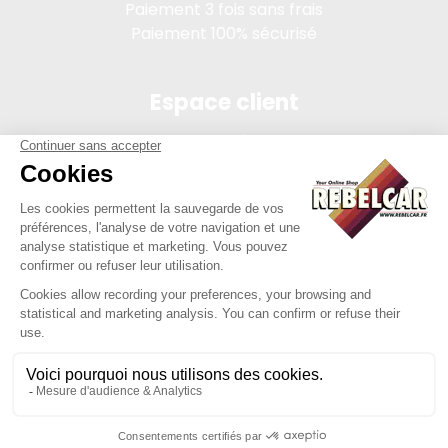
Paiement 3 fois sans frais
Paiement 100% sécurisé
Espace client
Connexion
Mon compte
Suivi des commandes
Conditions de vente
Mentions légales
314 PI, SASU au capital de 5 000 €, 902 971 274 R.C.S. Saint-
etienne, 450 AVENUE DE L'EUROPE, 42380 LA TOURETTE FRANCE
Site réalisé par Y-Proximité / REBELCAR® est une marque