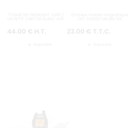
TOSMÈTRE PRESIDENT, LIVRÉ DANS
Embase mobile magnétiqu
UN PETIT CARTON BLANC AVEC SA
CRT SUPERSTAR BM 145
NOTICE
(diamètre 145 mm) avec so
câble de 3,80 m
44
.00
€
H.T.
23
.00
€
T.T.C.
Disponible
Disponible