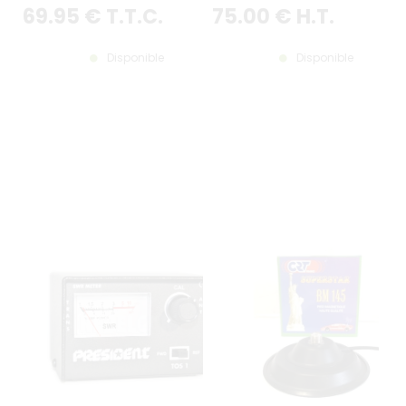
SUPPORT RÉTROVISEUR INCLUS
69
.95
€
T.T.C.
75
.00
€
H.T.
LIVRÉE AVEC ADAPTATEUR
FME/PL259 CÔTÉ ANTENNE
Disponible
Disponible