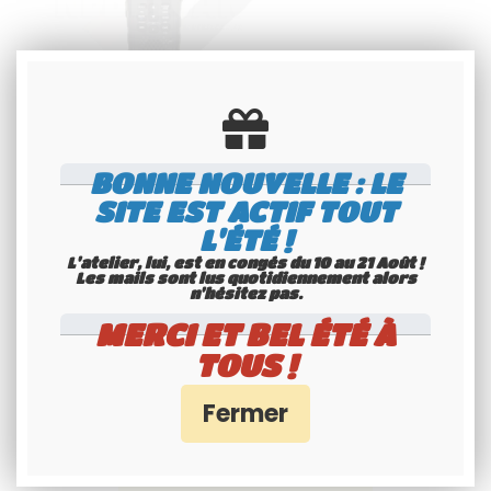
RADIO CB MOBILE PORTABLE
PRESIDENT RANDY 3 AM/FM
BONNE NOUVELLE : LE
SITE EST ACTIF TOUT
219
.95
€
T.T.C.
L'ÉTÉ !
L'atelier, lui, est en congés du 10 au 21 Août !
Disponible
Les mails sont lus quotidiennement alors
n'hésitez pas.
MERCI ET BEL ÉTÉ À
TOUS !