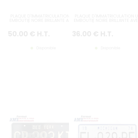
PLAQUE D'IMMATRICULATION US
PLAQUE D'IMMATRICULATION U
EMBOUTIE NOIRE BRILLANTE AVEC
EMBOUTIE NOIRE BRILLANTE AV
CARACTÈRES COULEUR CHROME
CARACTÈRES COULEUR GRIS A
ET TEXTES PERSONNALISÉS EN
ET TEXTES PERSONNALISÉS EN
50
.00
€
H.T.
36
.00
€
H.T.
OPTION, BORDURE NOIRE, FORMAT
OPTION, BORDURE NOIRE, FORM
300X150 MM / 12X6"
300X150 MM / 12X6"
Disponible
Disponible