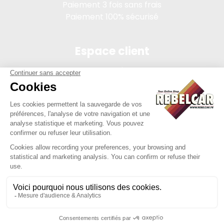
Paiement 3 fois sans frais
Paiement 100% sécurisé
Espace client
Connexion
Mon compte
Suivi des commandes
Conditions de vente
Mentions légales
314 PI, SASU au capital de 5 000 €, 902 971 274 R.C.S. Saint-
etienne, 450 AVENUE DE L'EUROPE, 42380 LA TOURETTE FRANCE
Site réalisé par Y-Proximité / REBELCAR® est une marque