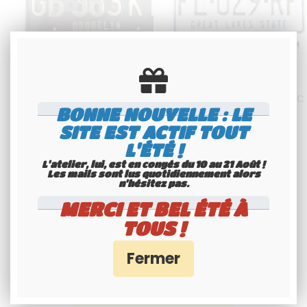
PLAQUE D'IMMATRICULATION US
PLAQUE US EMBOUTIE BLANC
EMBOUTIE NOIRE BRILLANTE AVEC
RÉFLECTORISÉE TEXTES
BONNE NOUVELLE : LE
CARACTÈRES COULEUR OR NON-
PERSONNALISÉS, BORDURE
PAILLETÉ ET TEXTES
STANDARD, FORMAT 300x150 
SITE EST ACTIF TOUT
38
.00
€
H.T.
38
.00
€
H.T.
PERSONNALISÉS EN OPTION,
/ 12x6"
BORDURE NOIRE, FORMAT 300X150
L'ÉTÉ !
MM / 12X6"
L'atelier, lui, est en congés du 10 au 21 Août !
Disponible
Disponible
Les mails sont lus quotidiennement alors
n'hésitez pas.
MERCI ET BEL ÉTÉ À
TOUS !