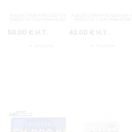
PLAQUE D'IMMATRICULATION US
PLAQUE D'IMMATRICULATION U
EMBOUTIE CALIFORNIA BLANCHE
EMBOUTIE CALIFORNIA NOIRE
AVEC TEXTE CALIFORNIA ITALIQUE
AVEC RECTANGLES EMBOUTIS
SÉRIGRAPHIÉ, SIGNE EXEMPT À
(PETIT TEXTE CALIFORNIA DESS
50
.00
€
H.T.
42
.00
€
H.T.
GAUCHE, BORDURE CONTRE-
DE PLAQUE A 25MM), BORDUR
EMBOUTIE, 4 TROUS RONDS Ø
CONTRE-EMBOUTIE, 4 PERÇAG
7MM, FORMAT 300X150 MM /
RONDS, FORMAT 300X150 MM 
12X6"
12X6"
Disponible
Disponible