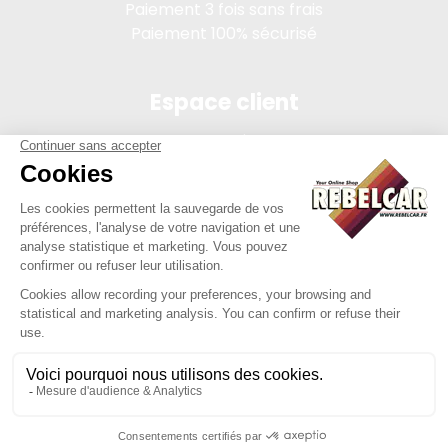
Paiement 3 fois sans frais
Paiement 100% sécurisé
Espace client
Connexion
Mon compte
Suivi des commandes
Conditions de vente
Mentions légales
314 PI, SASU au capital de 5 000 €, 902 971 274 R.C.S. Saint-
etienne, 450 AVENUE DE L'EUROPE, 42380 LA TOURETTE FRANCE
Site réalisé par Y-Proximité / REBELCAR® est une marque