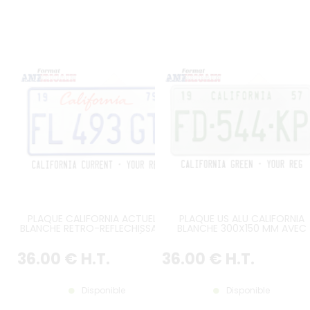
PLAQUE CALIFORNIA ACTUELLE
PLAQUE US ALU CALIFORNIA
BLANCHE RETRO-REFLECHISSANTE
BLANCHE 300X150 MM AVEC
AVEC BORDURE COLORÉE DE
BORDURE BLANCHE ET
MEME COULEUR QUE
IMMATRICULATION VERTE, TEX
36
.00
€
H.T.
36
.00
€
H.T.
L'IMMATRICULATION, FORMAT US
CALIFORNIA DESSUS DE PLAQU
300X150 MM
Disponible
Disponible