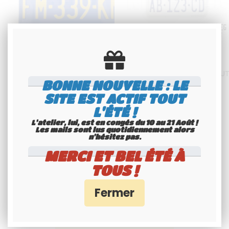
PLAQUE US EMBOUTIE CALIFORNIA
PLAQUE MOTO US ALU EMBOUT
BLEUE BRILLANTE PETIT TEXTE
CALIFORNIA BLANCHE
BONNE NOUVELLE : LE
CALIFORNIA DESSUS DE PLAQUE A
RÉFLECTORISÉE, RECTANGLES
25MM (WĄSKI KLOCZEK),
CONTRE-EMBOUTIS, CAL,
SITE EST ACTIF TOUT
36
.00
€
H.T.
50
.00
€
H.T.
BORDURE STANDARD, FORMAT
BORDURE CONTRE-EMBOUTIE
300x150 MM / 12x6"
FORMAT 178X102 MM / 7X4"
L'ÉTÉ !
L'atelier, lui, est en congés du 10 au 21 Août !
Disponible
Disponible
Les mails sont lus quotidiennement alors
n'hésitez pas.
MERCI ET BEL ÉTÉ À
TOUS !