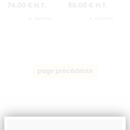
12x6"
ET TEXTES PERSONNALISÉS EN
74
.00
€
H.T.
50
.00
€
H.T.
OPTION, BORDURE NOIRE, FORM
300X150 MM / 12X6"
Disponible
Disponible