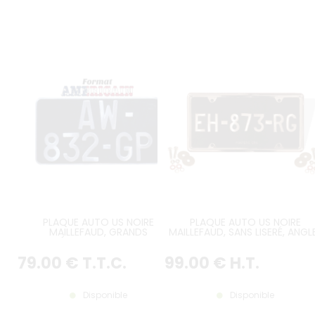
PLAQUE AUTO US NOIRE
PLAQUE AUTO US NOIRE
MAILLEFAUD, GRANDS
MAILLEFAUD, SANS LISERÉ, ANGL
CARACTÉRES AUTO SUR 2 LIGNES,
ARRONDIS, FORMAT 305x155 MM
ANGLES ARRONDIS, FORMAT
SUPPORT US EN MÉTAL CHROMÉ
79
.00
€
T.T.C.
99
.00
€
H.T.
300x160 MM
KIT VISSERIE
Disponible
Disponible