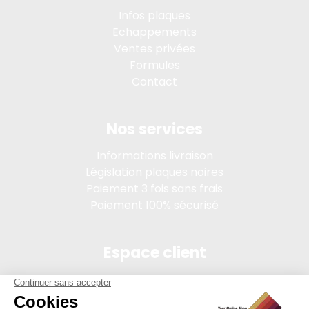
Infos plaques
Echappements
Ventes privées
Formules
Contact
Nos services
Informations livraison
Législation plaques noires
Paiement 3 fois sans frais
Paiement 100% sécurisé
Espace client
Connexion
Mon compte