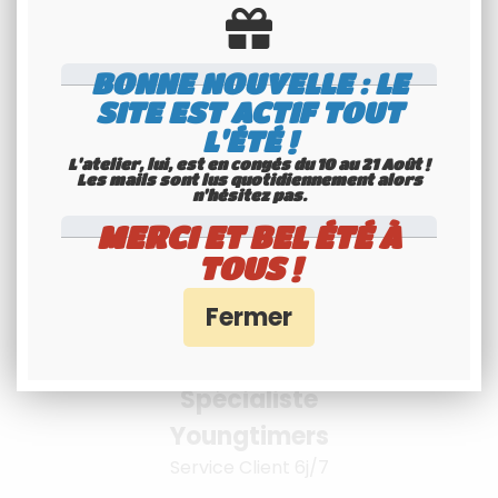
BONNE NOUVELLE : LE
Livraison à
SITE EST ACTIF TOUT
L'ÉTÉ !
l'international
L'atelier, lui, est en congés du 10 au 21 Août !
Consultez nos conditions
Les mails sont lus quotidiennement alors
n'hésitez pas.
MERCI ET BEL ÉTÉ À
TOUS !
Spécialiste
Youngtimers
Service Client 6j/7