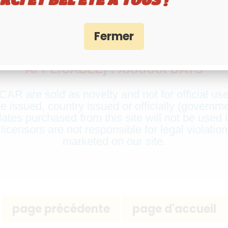
SUPPLY DELAY: XXXXXX
ODUCTS MANUFACTURING TIME, ONCE
APPLICABLE) : XXXXXX DAYS
R are sold as novelty and not for official use
te issued, country issued or officially (governm
lates purchased from this site will not be used i
censors are not responsible for legal violation
marketed on our site.