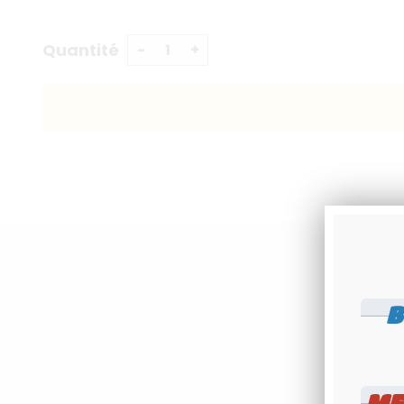
Quantité
B
TOOLS
ME