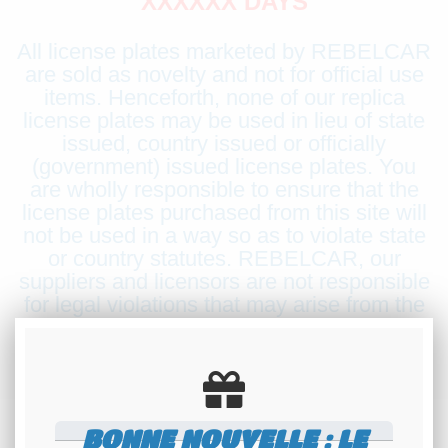
XXXXXX DAYS
All license plates marketed by REBELCAR
are sold as novelty and not for official use
items. Henceforth, none of our replica
license plates may be used in lieu of state
issued, country issued or officially
(government) issued license plates. You
are wholly responsible to ensure that the
license plates purchased from this site will
not be used in a way so as to violate state
or country statutes. REBELCAR, our
suppliers and licensors are not responsible
for legal violations that may arise from the
use of products marketed on our site.
BONNE NOUVELLE : LE