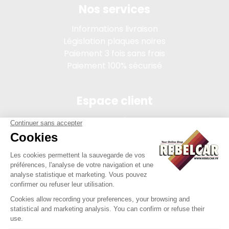
Nos services
Informations livraison
Législation plaques noires
Paiement 3 fois sans frais
Paiement 100% sécurisé
Espace client
Connexion
Mon compte
Suivi des commandes
Conditions de vente
Mentions légales
314 PI, SASU au capital de 5 000 €, 902 971 274 R.C.S. Saint-
etienne, 450 AVENUE DE L'EUROPE, 42380 LA TOURETTE FRANCE