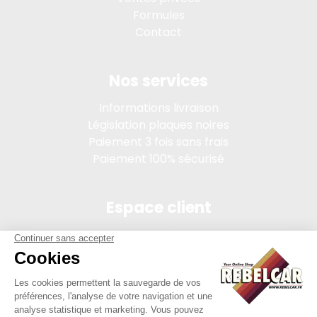
Formules
Contact
Nos services
Informations livraison
Législation plaques noires
Paiement 3 fois sans frais
Paiement 100% sécurisé
Espace client
Connexion
Mon compte
Suivi des commandes
Conditions de vente
Mentions légales