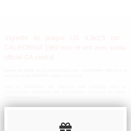
Vignette de plaque US 4,3x2,5 cm -
CALIFORNIA 1962 ocre et vert avec sceau
officiel CA central
Sticker de plaque US
de format
4,3x2,5 cm
-
CALIFORNIA 1962 ocre et
vert
avec
sceau officiel CA central
. Prix unitaire.
Nous ne transmettons pas d'aperçus avant réalisation. Nous ne
communiquons évidemment pas d'informations concernant les polices
d'écriture ou les logos.
En cas d'absence d'instructions, nous réalisons la date 1962. Mais ce sticker
peut bien sûr être réalisé à n'importe quelle
date au choix
. Nous ne faisons
pas de stocks conséquents sur ces stickers qui sont presque toujours
imprimés à la demande. Délai de préparation : environ 1 semaine