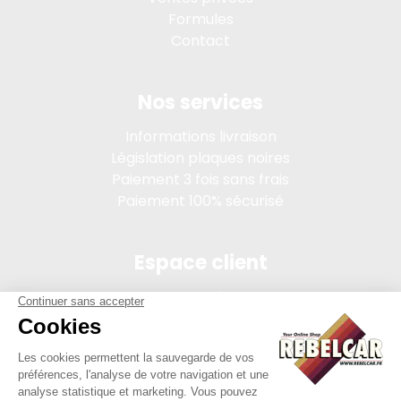
Formules
Contact
Nos services
Informations livraison
Législation plaques noires
Paiement 3 fois sans frais
Paiement 100% sécurisé
Espace client
Connexion
Mon compte
Suivi des commandes
Conditions de vente
Mentions légales