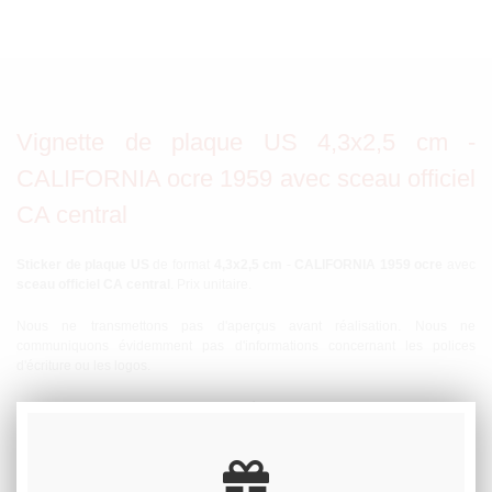
Vignette de plaque US 4,3x2,5 cm -
CALIFORNIA ocre 1959 avec sceau officiel
CA central
Sticker de plaque US
de format
4,3x2,5 cm
-
CALIFORNIA 1959 ocre
avec
sceau officiel CA central
. Prix unitaire.
Nous ne transmettons pas d'aperçus avant réalisation. Nous ne
communiquons évidemment pas d'informations concernant les polices
d'écriture ou les logos.
En cas d'absence d'instructions, nous réalisons la date 1959. Mais ce sticker
peut bien sûr être réalisé à n'importe quelle
date au choix
. Nous ne faisons
pas de stocks conséquents sur ces stickers qui sont presque toujours
imprimés à la demande. Délai de préparation : environ 1 semaine