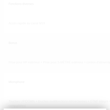
Fonctions diverses
Accès rapide au canal 9/19
Bonus
Prise pour HP extérieur + Prise pour S-MÈTRE extérieur + cordon d'aliment
Microphone
Touches UP/DOWN + touches multifonctions rétroéclairées + DTMF intégré 
compatibles)