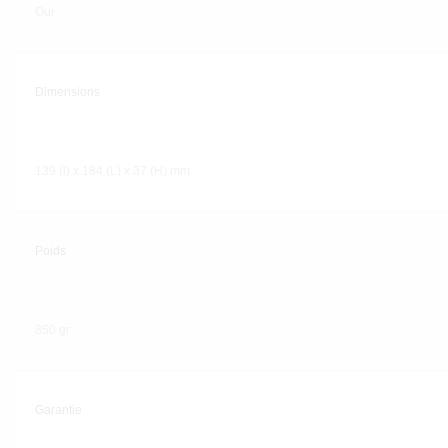
Oui
Dimensions
139 (l) x 184 (L) x 37 (H) mm
Poids
850 gr
Garantie