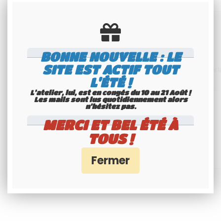
Afficheur
BONNE NOUVELLE : LE
SITE EST ACTIF TOUT
Écran LCD : 7 couleurs disponibles (fonction LOOP qui permet de changer 
L'ÉTÉ !
L'atelier, lui, est en congés du 10 au 21 Août !
Les mails sont lus quotidiennement alors
n'hésitez pas.
Options
MERCI ET BEL ÉTÉ À
TOUS !
Câble de programmation + software + rack iso
Programmable par ordinateur