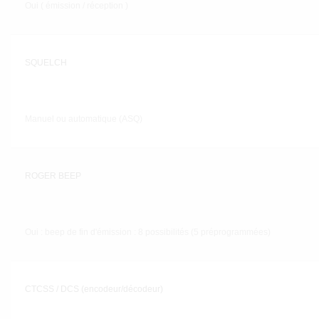
Oui ( émission / réception )
SQUELCH
Manuel ou automatique (ASQ)
ROGER BEEP
Oui : beep de fin d'émission : 8 possibilités (5 préprogrammées)
CTCSS / DCS (encodeur/décodeur)