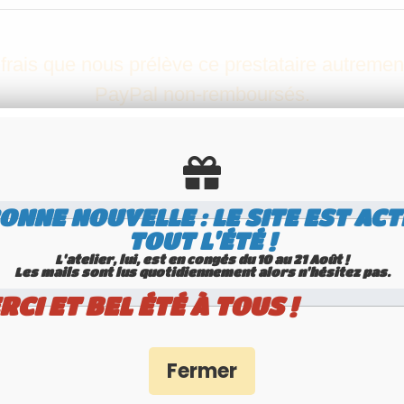
s frais que nous prélève ce prestataire autreme
PayPal non-remboursés.
Position 1
ONNE NOUVELLE : LE SITE EST ACT
STEL GRIS 170*130mm | Texte : Ligne 1 : 157 RE // Ligne 2 : 26 // note atelier : u
TOUT L'ÉTÉ !
L'atelier, lui, est en congés du 10 au 21 Août !
Les mails sont lus quotidiennement alors n'hésitez pas.
Délai de préparation atelier
RCI ET BEL ÉTÉ À TOUS !
4 jours ouvrés