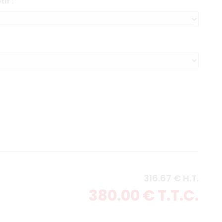
if :
316
.67
€
H.T.
380
.00
€
T.T.C.