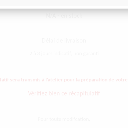
Délai d'approvisionnement
N/A - en stock
Délai de livraison
2 à 3 jours indicatif, non garanti
latif sera transmis à l'atelier pour la préparation de vo
Vérifiez bien ce récapitulatif
Pour toute modifcation,