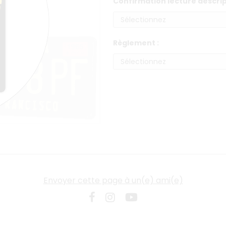
Confirmation lecture descript
Règlement :
Envoyer cette page à un(e) ami(e)