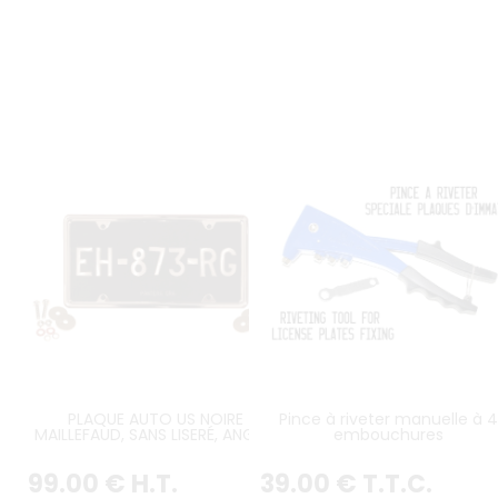
PLAQUE AUTO US NOIRE
Pince à riveter manuelle à 4
MAILLEFAUD, SANS LISERÉ, ANGLES
embouchures
ARRONDIS, FORMAT 305x155 MM +
SUPPORT US EN MÉTAL CHROMÉ &
99
.00
€
H.T.
39
.00
€
T.T.C.
KIT VISSERIE