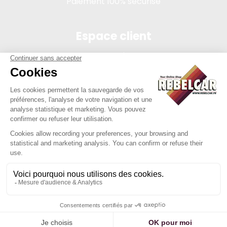
Paiement 100% sécurisé
Espace client
Connexion
Mon compte
Suivi des commandes
Conditions de vente
Mentions légales
314 PI, SASU au capital de 5 000 €, 902 971 274 R.C.S. Saint-
etienne, 450 AVENUE DE L'EUROPE, 42380 LA TOURETTE FRANCE
Site réalisé par Y-Proximité / REBELCAR® est une marque
déposée et protégée.