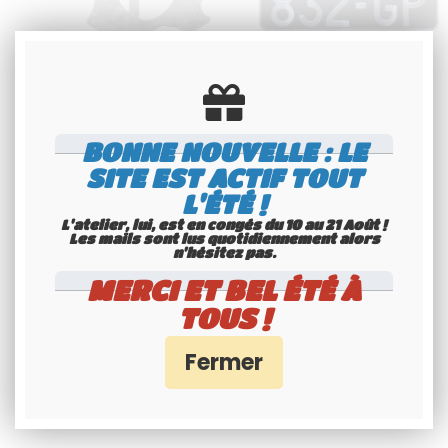
Carte de France avec F en
PLAQUE AUTO US NOIRE
Plaque en alliage
MAILLEFAUD, GRANDS
CARACTÉRES AUTO SUR 2 LIGNE
BONNE NOUVELLE : LE
ANGLES ARRONDIS, FORMAT
24
.00
€
T.T.C.
79
.00
€
T.T.C.
300x160 MM
SITE EST ACTIF TOUT
L'ÉTÉ !
Disponible
Disponible
L'atelier, lui, est en congés du 10 au 21 Août !
Les mails sont lus quotidiennement alors
n'hésitez pas.
MERCI ET BEL ÉTÉ À
TOUS !