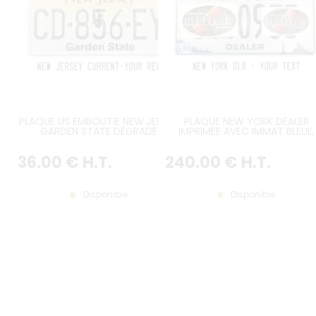
PLAQUE US EMBOUTIE NEW JERSEY
PLAQUE NEW YORK DEALER
GARDEN STATE DÉGRADÉ
IMPRIMÉE AVEC IMMAT BLEUE,
JAUNE, FORME ÉTAT NJ IMPRIMÉE
CHUTES DU NIAGARA, VILLE DE
AU CENTRE, BORDURE STANDARD,
NEW YORK, BANDES OR ET BLEUE
36
.00
€
H.T.
240
.00
€
H.T.
FORMAT 300x150 MM / 12x6"
BORDURE CONTRE-EMBOUTIE
TAILLE 300x150 MM / 12x6"
Disponible
Disponible