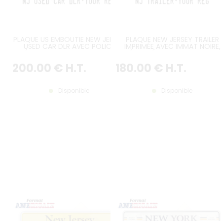
PLAQUE US EMBOUTIE NEW JERSEY
PLAQUE NEW JERSEY TRAILER
USED CAR DLR AVEC POLICE
IMPRIMÉE AVEC IMMAT NOIRE,
SPÉCIFIQUE, BORDURE CONTRE-
DÉGRADÉ JAUNE VERS BLANC,
EMBOUTIE, DEUX LOGEMENTS
CODE-BARRE, DOUBLE VAGUE
200
.00
€
H.T.
180
.00
€
H.T.
IMPRIMÉS, USED CAR DLR EMBOUTI,
CENTRALE, BORDURE CONTRE
FORMAT 300x150 MM / 12x6"
EMBOUTIE, TAILLE 300x150 MM 
12x6"
Disponible
Disponible