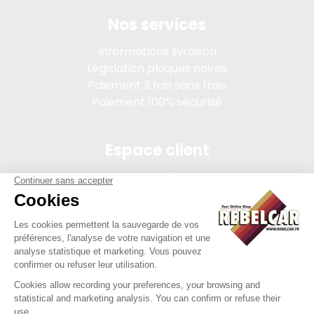
Nos services
Informations livraison
Législation plaques noires
Paiement 3 fois sans frais
Paiement 100% sécurisé
Espace client
Connexion
Mon compte
Suivi des commandes
Conditions de vente
Mentions légales
314 PI, SASU au capital de 5 000 €, 902 971 274 R.C.S. Saint-