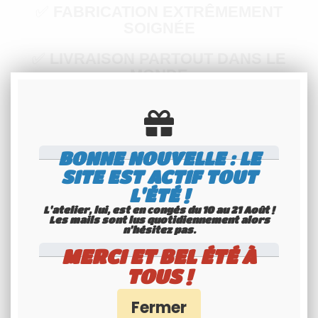
✅
FABRICATION EXTRÊMEMENT
SOIGNÉE
✅
LIVRAISON PARTOUT DANS LE
MONDE
✅
un emballage adéquat (cliquez pour voir
notre méthode d’emballage)
BONNE NOUVELLE : LE
SITE EST ACTIF TOUT
Si vous souhaitez des caractéristiques qui
L'ÉTÉ !
ne sont pas proposées sur ce produit,
L'atelier, lui, est en congés du 10 au 21 Août !
veuillez nous contacter avant de passer
Les mails sont lus quotidiennement alors
commande.
n'hésitez pas.
MERCI ET BEL ÉTÉ À
Plaque décorative, non-homologuée pour
TOUS !
l'usage sur route.