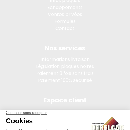
Infos plaques
Echappements
Ventes privées
Formules
Contact
Nos services
Informations livraison
Législation plaques noires
Paiement 3 fois sans frais
Paiement 100% sécurisé
Espace client
Connexion
Mon compte
Suivi des commandes