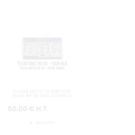
PLAQUE MOTO US EMBOUTIE
TEXAS 99-05 AVEC COWBOY,
PUITS DE PÉTROLE, NAVETTE
SPATIALE, FORME ÉTAT TEXAN
50
.00
€
H.T.
ROUGE, BORDURE CONTRE-
EMBOUTIE, FORMAT 178x102 MM /
7x4"
Disponible