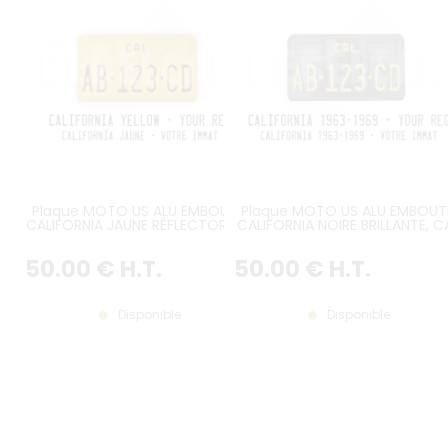
Plaque MOTO US ALU EMBOUTIE
Plaque MOTO US ALU EMBOUT
CALIFORNIA JAUNE RÉFLECTORISÉE,
CALIFORNIA NOIRE BRILLANTE, CA
CAL, RECTANGLES CONTRE-
RECTANGLES CONTRE-EMBOUTI
EMBOUTIS, BORDURE CONTRE-
BORDURE CONTRE-EMBOUTIE
50
.00
€
H.T.
50
.00
€
H.T.
EMBOUTIE, format 178x102 mm /
FORMAT 178x102 mm / 7x4"
7x4"
Disponible
Disponible