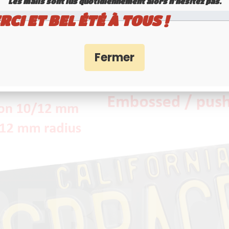
Les mails sont lus quotidiennement alors n'hésitez pas.
RCI ET BEL ÉTÉ À TOUS !