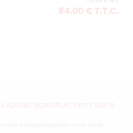
70
.00
€
H.T.
84
.00
€
T.T.C.
,81X3,94" BORD PLAT, PETIT TEXTE
ec une immatriculation
ou
un texte