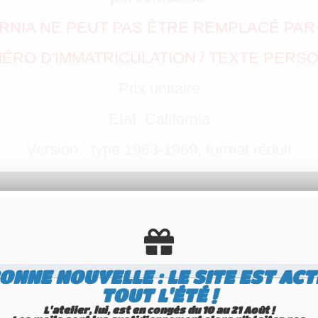
ORNIA NE PEUT PAS ÊTRE REMPLACÉ PAR
RO D'IMMATRICULATION / TEXTE PERSO
Prix unitaire
Etat: California
Version: type 1963-1969, format réduit
ONNE NOUVELLE : LE SITE EST ACT
TOUT L'ÉTÉ !
L'atelier, lui, est en congés du 10 au 21 Août !