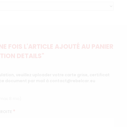
E FOIS L'ARTICLE AJOUTÉ AU PANIER
TION DETAILS"
ation, veuillez uploader votre carte grise, certificat
 ce document par mail à contact@rebelcar.eu
le max 8 mo)
*
DROITE