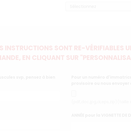
 INSTRUCTIONS SONT RE-VÉRIFIABLES UN
ANDE, EN CLIQUANT SUR "PERSONNALISA
scules svp, pensez à bien
Pour un numéro d'immatricul
provisoire ou nous envoyer
(pdf,doc,jpg,ai,eps,zip)(tail
ANNÉE pour la VIGNETTE DE 