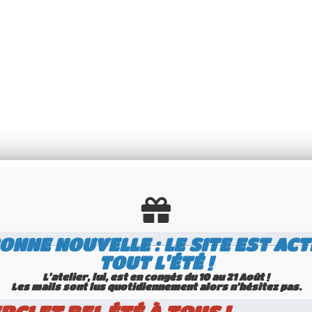
FORNIA JAUNE REFLECTORISÉE avec CALIF
E AU CHOIX, bordure jaune, format 300x
ONNE NOUVELLE : LE SITE EST ACT
TOUT L'ÉTÉ !
0 mm / 12x6"
, emboutissable avec n'importe quel numéro ou texte personnalisé.
L'atelier, lui, est en congés du 10 au 21 Août !
Les mails sont lus quotidiennement alors n'hésitez pas.