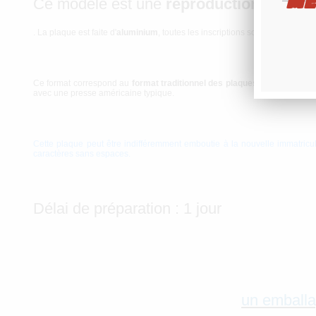
ME
Ce modèle est une
reproduction des pl
. La plaque est faite d'
aluminium
, toutes les inscriptions sont embouties.
Ce format correspond au
format traditionnel des plaques US
en vigueur 
avec une presse américaine typique.
Cette plaque peut être indifféremment emboutie à la nouvelle immatric
caractères sans espaces.
Délai de préparation : 1 jour
un emballa