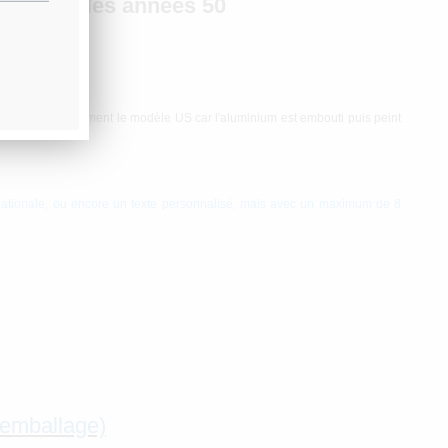
ites
dans les années 50
oduit authentiquement le modèle US car l'aluminium est embouti puis peint
rnationale, ou encore un texte personnalisé, mais avec un maximum de 8
’emballage)