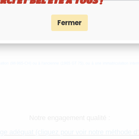
RCI ET BEL ÉTÉ À TOUS !
aques US de California
, principalement produ
depuis le début du 20ème siècle, et toujours actuellement aux États-Unis. Il repr
ulation (MI-965-CH) ou à l'ancienne (1965 GT 75), ou à une immatriculation inte
Notre engagement qualité :
ge adéquat (cliquez pour voir notre méthode d