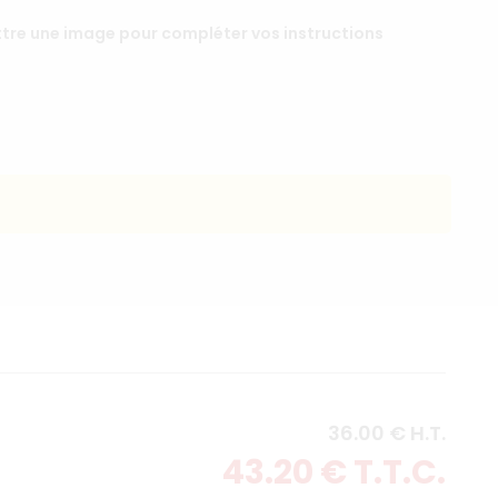
re une image pour compléter vos instructions
36
.00
€
H.T.
43
.20
€
T.T.C.