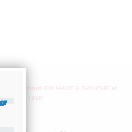
ORNIA embouti EN HAUT A GAUCHE et
150 mm / 12x6"
IF