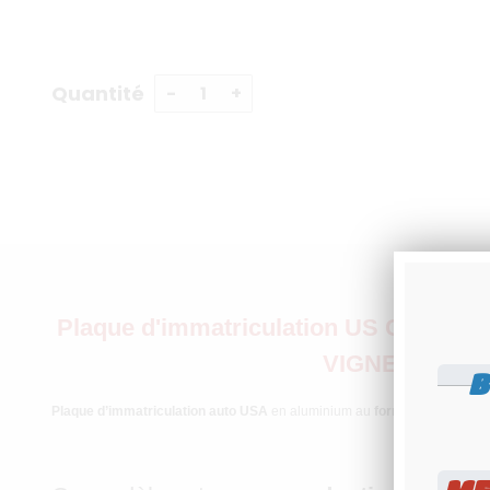
Quantité
Plaque d'immatriculation US CALI
VIGNETTE ANNÉ
B
Plaque d’immatriculation auto USA
en aluminium au
format
US 300x15