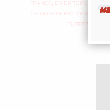
FRANCE, EN EUROPE ET PART
ME
CE MODÈLE EST VENDU EXA
ENTREZ VOTRE 