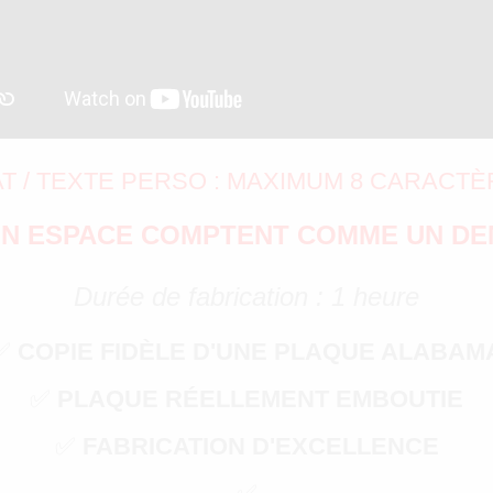
T / TEXTE PERSO : MAXIMUM 8 CARACTÈ
 UN ESPACE COMPTENT COMME UN DE
Durée de fabrication : 1 heure
✅
COPIE FIDÈLE D'UNE PLAQUE ALABAM
✅
PLAQUE RÉELLEMENT EMBOUTIE
✅
FABRICATION D'EXCELLENCE