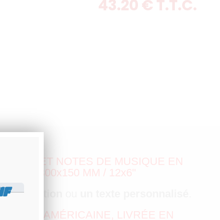
43
.20
€
T.T.C.
TOILES ET NOTES DE MUSIQUE EN
MAT 300x150 MM / 12x6"
IF
atriculation
ou
un texte personnalisé
.
LÉGANCE AMÉRICAINE, LIVRÉE EN