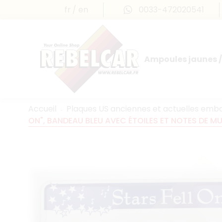
fr
en
0033-472020541
Ampoules jaunes /
Accueil
Plaques US anciennes et actuelles emb
ON", BANDEAU BLEU AVEC ÉTOILES ET NOTES DE M