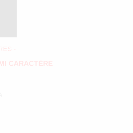
RES -
MI CARACTÈRE
A