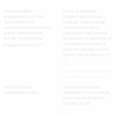
VOTRE NUMÉRO
POUR UN NUMÉRO
D'IMMATRICULATION /
D'IMMATRICULATION,
TEXTE PERSO (EN
VEUILLEZ TÉLÉCHARGER
MAJUSCULES SVP, PENSEZ
VOTRE CARTE GRISE,
À BIEN VÉRIFIER POUR
CERTIFICAT PROVISOIRE
ÉVITER TOUTE ERREUR
OU BIEN NOUS ENVOYER CE
DOCUMENT PAR MAIL À
*
D'EMBOUTISSAGE !)
CONTACT@REBELCAR.EU
(DANS LE BON SENS S.V.P.)
(txt,pdf,doc,docx,jpg,ai,eps
,zip)(taille max 8 mo)
INSTRUCTIONS
VOUS POUVEZ NOUS
COMPLÉMENTAIRES
TRANSMETTRE UNE IMAGE
POUR COMPLÉTER VOS
INSTRUCTIONS