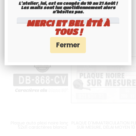
L'atelier, lui, est en congés du 10 au 21 Août !
Les mails sont lus quotidiennement alors
n'hésitez pas.
Articles associés
MERCI ET BEL ÉTÉ À
TOUS !
Plaque auto plexi noire longue
PLAQUE D'IMMATRICULATION PL
52x11 caractères blancs
SUR MESURE, DÉLAI MOYEN 10
JOURS