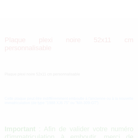
Plaque plexi noire 52x11 cm
personnalisable
Plaque plexi noire 52x11 cm personnalisable
Cette plaque peut être indifféremment emboutie à l'ancienne ou à la nouvelle
immatriculation (de type "1988 XJ6 75" ou "MA-309-GT")
Important
: Afin de valider votre numéro
d'immatriculation à emboutir, merci de