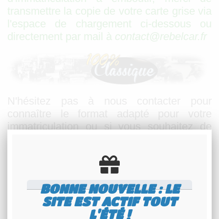
transmettre la copie de votre carte grise via
l'espace de chargement ci-dessous ou
directement par mail à
contact@rebelcar.fr
N'hésitez pas à nous contacter pour
connaître le format adapté pour votre
immatriculation ou si vous souhaitez de
plus amples renseignements.
plaques d’immatriculation noires collection plaques moto noires belles voitures anciennes de collection plaques noires atoutplaque plaques
noires jlm plaque plaques noires plaques noires caractères blancs plaques noires aluminium plaques d’immatriculation noires collection légal ?
homologué plaques noires pour 4L plaques noires pour 205 GTI plaques noires pour voiture de collection plaques noires pour plaques
d’immatriculation noires pour ferrari mini plaques noires plaques noires carrées plaques d’immatriculation noires 4x4 plaques noires leboncoin
belles voitures anciennes plaques noires plaques immatriculation noires collection minéralogique plaque d’immatriculation noire collection
aluminium plexiglass plaque belles anciennes voituresnoire 520x110 plaques noires 450x100 plaques noire carrée 275x100 jeu de plaques
BONNE NOUVELLE : LE
d’immatriculation noires plaque noire moto plaque noire cyclomoteur belles anciennes voitures vintage collection eplaque plaque
d'immatricuation noire collection en ligne plaques noires pr belles anciennes voitures
SITE EST ACTIF TOUT
L'ÉTÉ !