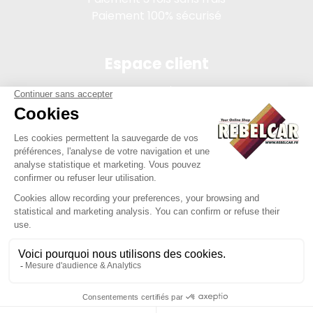
Paiement 100% sécurisé
Espace client
Connexion
Mon compte
Suivi des commandes
Conditions de vente
Mentions légales
314 PI, SASU au capital de 5 000 €, 902 971 274 R.C.S. Saint-
etienne, 450 AVENUE DE L'EUROPE, 42380 LA TOURETTE FRANCE
Site réalisé par Y-Proximité / REBELCAR® est une marque