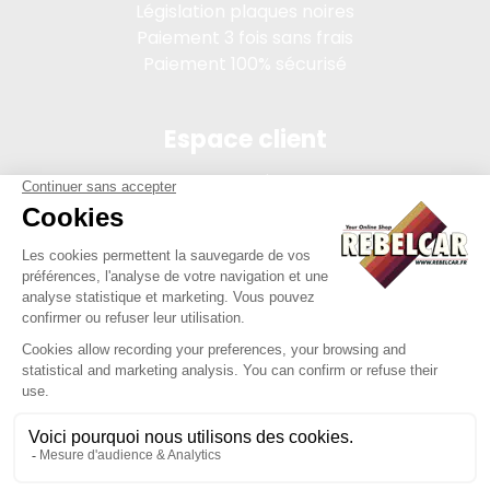
Législation plaques noires
Paiement 3 fois sans frais
Paiement 100% sécurisé
Espace client
Connexion
Mon compte
Suivi des commandes
Conditions de vente
Mentions légales
314 PI, SASU au capital de 5 000 €, 902 971 274 R.C.S. Saint-
etienne, 450 AVENUE DE L'EUROPE, 42380 LA TOURETTE FRANCE