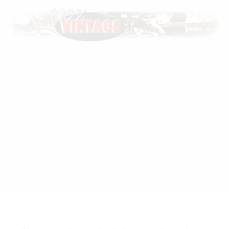
175x100 plaque noire custom plaques moto noires anciennes plaques moto noires collection
170x130 210x130 plaques moto belles anciennes voitures et motos plaques noires jlm plaque la
malle pour tous plaques noires worldplak starplak plaques noires serviplaques plaques
noires cyclomoteur moto lettrage blanc moto anglaises plaques anglaises 170x170 17x13
plaques moto noires plaque moto noire 170x130 plaque cyclomoteur noire plaques noires
plaques d’immatriculation noires collection plaques moto noires belles voitures anciennes
de collection plaques noires atoutplaque plaques noires jlm plaque plaques noires
plaques noires caractères blancs plaques noires aluminium plaques d’immatriculation
noires collection légal ? homologué plaques noires pour 4L plaques noires pour 205 GTI
plaques noires pour voiture de collection plaques noires pour plaques d’immatriculation
noires pour ferrari mini plaques noires plaques noires carrées plaques d’immatriculation
noires 4x4 plaques noires leboncoin belles voitures anciennes plaques noires plaques
immatriculation noires collection minéralogique plaque d’immatriculation noire collection
aluminium plexiglass plaque noire 520x110 plaques noires 450x100 plaques noire carrée
275x100 jeu de plaques d’immatriculation noires plaque noire moto plaque noire cyclomoteur
plaque moto 170x130 plaque moto 210x130 plaque moto 275x75 plaque noire harley davidson