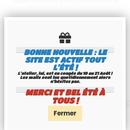
Plaques similaires et articles complémentaires
BONNE NOUVELLE : LE
SITE EST ACTIF TOUT
L'ÉTÉ !
L'atelier, lui, est en congés du 10 au 21 Août !
Les mails sont lus quotidiennement alors
n'hésitez pas.
MERCI ET BEL ÉTÉ À
TOUS !
Plaque moto US NOIRE format
Plaque moto NOIRE collectio
HORIZONTAL sur 2 lignes 177*102
175x100 mm HORIZONTALE SUR
mm ALU GRIS, SANS LISTEL (plein
LIGNES CARACTERES BLANC, SA
format)
LISERÉ (plein format)
49
.00
€
T.T.C.
49
.00
€
T.T.C.