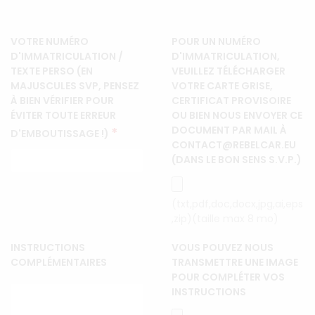
VOTRE NUMÉRO
POUR UN NUMÉRO
D'IMMATRICULATION /
D'IMMATRICULATION,
TEXTE PERSO (EN
VEUILLEZ TÉLÉCHARGER
MAJUSCULES SVP, PENSEZ
VOTRE CARTE GRISE,
À BIEN VÉRIFIER POUR
CERTIFICAT PROVISOIRE
ÉVITER TOUTE ERREUR
OU BIEN NOUS ENVOYER CE
DOCUMENT PAR MAIL À
*
D'EMBOUTISSAGE !)
CONTACT@REBELCAR.EU
(DANS LE BON SENS S.V.P.)
(txt,pdf,doc,docx,jpg,ai,eps
,zip)(taille max 8 mo)
INSTRUCTIONS
VOUS POUVEZ NOUS
COMPLÉMENTAIRES
TRANSMETTRE UNE IMAGE
POUR COMPLÉTER VOS
INSTRUCTIONS