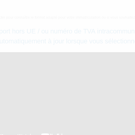
ter pour connaître le format adapté pour votre immatriculation ou si vous souhai
port hors UE / ou numéro de TVA intracommun
 automatiquement à jour lorsque vous sélectionne