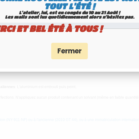
TOUT L'ÉTÉ !
L'atelier, lui, est en congés du 10 au 21 Août !
Les mails sont lus quotidiennement alors n'hésitez pas.
RCI ET BEL ÉTÉ À TOUS !
alien 165x165 mm sur 2 lignes, SANS LISTE
5 mm
, emboutissable avec n'importe quel numéro ou texte personnalisé.
taliennes
. L'aluminium est embouti puis peint.
rfections. N'appliquez aucun produit contenant un solvant (même en faible quantité)
ion (NY-911-NF) ou à l'ancienne (2010 GT 44), ou à une immatriculation internatio