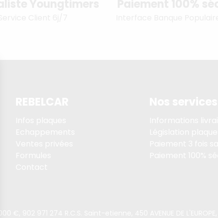
aliste Youngtimers
Paiement 100% séc
Service Client 6j/7
Interface Banque Populair
REBELCAR
Nos services
Infos plaques
Informations livra
Echappements
Législation plaque
Ventes privées
Paiement 3 fois sa
Formules
Paiement 100% sé
Contact
5 000 €, 902 971 274 R.C.S. Saint-etienne, 450 AVENUE DE L'EURO