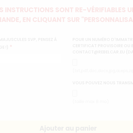
 INSTRUCTIONS SONT RE-VÉRIFIABLES UN
ANDE, EN CLIQUANT SUR "PERSONNALISA
MAJUSCULES SVP, PENSEZ À
POUR UN NUMÉRO D'IMMATRI
CERTIFICAT PROVISOIRE OU 
*
GE !)
CONTACT@REBELCAR.EU (DANS
(txt,pdf,doc,docx,jpg,ai,eps,z
VOUS POUVEZ NOUS TRANSM
(taille max 8 mo)