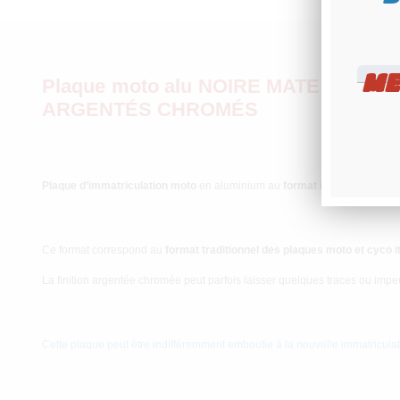
ME
Plaque moto alu NOIRE MATE format it
ARGENTÉS CHROMÉS
Plaque d’immatriculation moto
en aluminium au
format
italien 165x16
Ce format correspond au
format traditionnel des plaques moto et cyco i
La finition argentée chromée peut parfois laisser quelques traces ou impe
Cette plaque peut être indifféremment emboutie à la nouvelle immatriculat