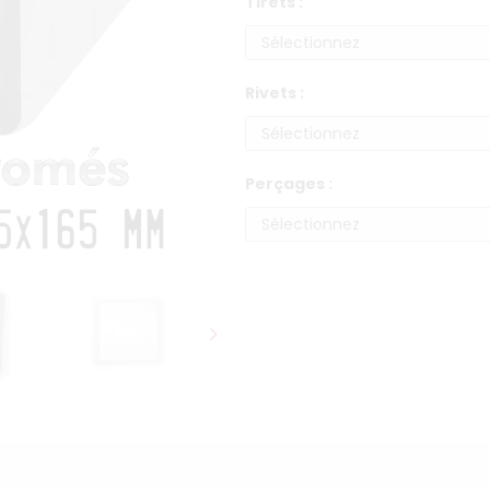
Tirets :
Rivets :
Perçages :