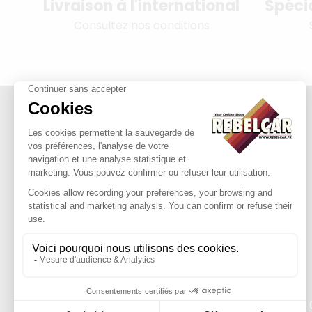
Livraison à l'international
Spéci
Consultez nos conditions
314 PI, SASU au capital de 