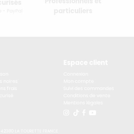
Professionnels et
urisés
particuliers
e - PayPal
Espace client
ison
Connexion
s noires
Mon compte
ns frais
Suivi des commandes
curisé
Conditions de vente
Mentions légales
PE, 42380 LA TOURETTE FRANCE