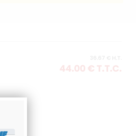
36
.67
€
H.T.
44
.00
€
T.T.C.
IF