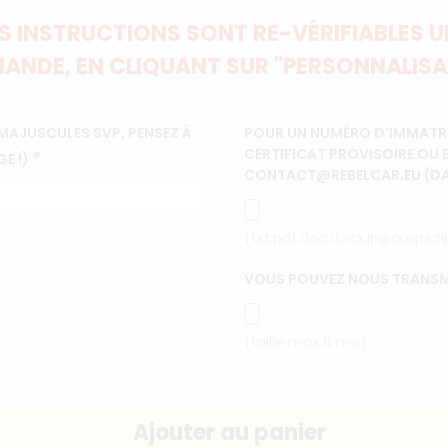
 INSTRUCTIONS SONT RE-VÉRIFIABLES UN
ANDE, EN CLIQUANT SUR "PERSONNALISA
MAJUSCULES SVP, PENSEZ À
POUR UN NUMÉRO D'IMMATRI
CERTIFICAT PROVISOIRE OU 
*
GE !)
CONTACT@REBELCAR.EU (DANS
(txt,pdf,doc,docx,jpg,ai,eps,z
VOUS POUVEZ NOUS TRANSM
(taille max 8 mo)