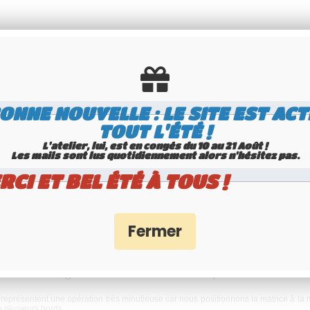
mat 177,8x101,6 mm / 7x4" VERTICALE sur 
ONNE NOUVELLE : LE SITE EST ACT
TOUT L'ÉTÉ !
 mm / 7x4"
, emboutissable avec n'importe quel numéro ou texte personnalisé.
L'atelier, lui, est en congés du 10 au 21 Août !
Les mails sont lus quotidiennement alors n'hésitez pas.
RCI ET BEL ÉTÉ À TOUS !
ueur depuis le début du 20ème siècle, et toujours actuellement aux États-Unis. L
n au milimètre près.
rt d'interligne et en haut/en bas peut être cons
représentent une opération très minutieuse car nous positionnons la matrice à la mai
u plusieurs bords.