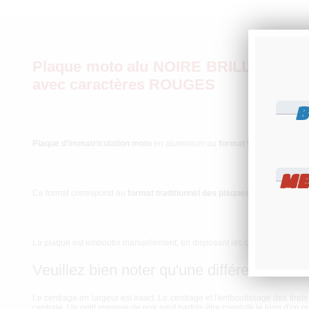
Plaque moto alu NOIRE BRILLANTE for
avec caractères ROUGES
B
Plaque d’immatriculation moto
en aluminium au
format
US 177,8x101,6
ME
Ce format correspond au
format traditionnel des plaques moto US
en vig
La plaque est emboutie manuellement, en disposant les caractères un à u
Veuillez bien noter qu'une différence d'éca
Le centrage en largeur est exact. Le centrage et l'emboutissage des tirets 
centrale. Un petit manque de noir peut parfois être constaté le long d'un o