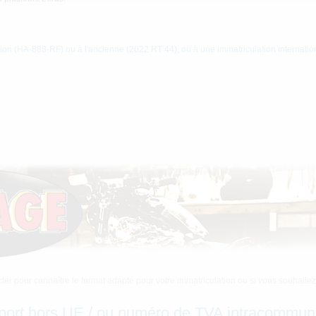
ion (HA-888-RF) ou à l'ancienne (2022 RT 44), ou à une immatriculation internatio
ter pour connaître le format adapté pour votre immatriculation ou si vous souhai
port hors UE / ou numéro de TVA intracommun