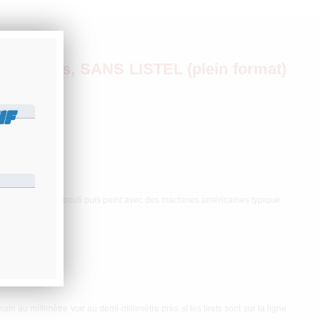
3 lignes, SANS LISTEL (plein format)
IF
'aluminium est embouti puis peint avec des machines américaines typique.
tatée.
n au millimètre voir au demi-millimètre près si les tirets sont sur la ligne