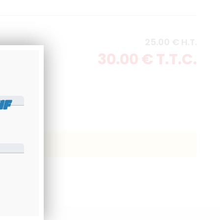
25
.00
€
H.T.
30
.00
€
T.T.C.
IF