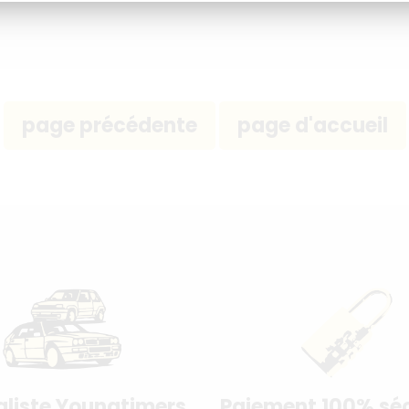
aliste Youngtimers
Paiement 100% séc