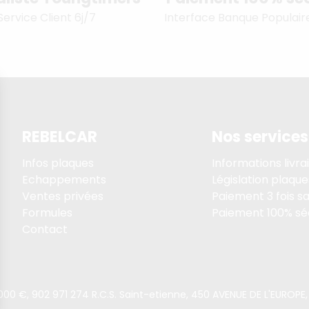
Service Client 6j/7
Interface Banque Populair
REBELCAR
Nos services
Infos plaques
Informations livra
Echappements
Législation plaque
Ventes privées
Paiement 3 fois sa
Formules
Paiement 100% sé
Contact
5 000 €, 902 971 274 R.C.S. Saint-etienne, 450 AVENUE DE L'EURO