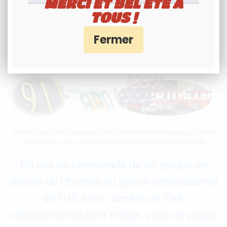
MERCI ET BEL ÉTÉ À
TOUS !
Cette plaque peut être indifféremment emboutie à la
nouvelle
immatriculation
(FO-500-RD) ou à l'ancienne (92 GMC 75) mais avec un
maximum de 8 caractères sans espaces.
N'hésitez pas à nous contacter pour connaître le format adapté pour votre
immatriculation ou si vous souhaitez davantage de renseignements.
En cas de commande de ce produit en
dehors de l'Europe ou par un professionnel
de l'UE avec numéro de TVA
intracommunautaire rempli, vous ne payez