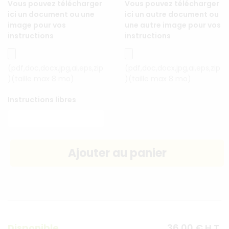
Vous pouvez télécharger
Vous pouvez télécharger
ici un document ou une
ici un autre document ou
image pour vos
une autre image pour vos
instructions
instructions
(pdf,doc,docx,jpg,ai,eps,zip
(pdf,doc,docx,jpg,ai,eps,zip
)(taille max 8 mo)
)(taille max 8 mo)
Instructions libres
Disponible
36
.00
€
H.T.