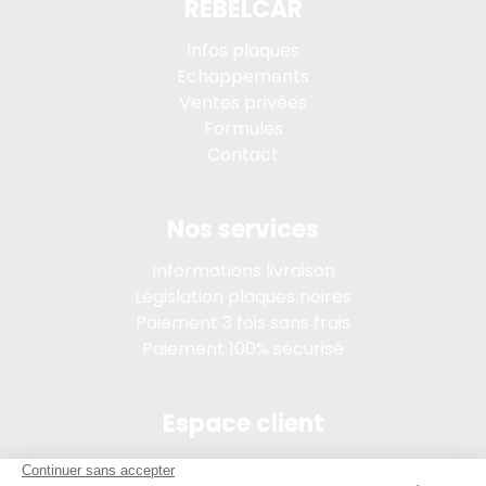
REBELCAR
Infos plaques
Echappements
Ventes privées
Formules
Contact
Nos services
Informations livraison
Législation plaques noires
Paiement 3 fois sans frais
Paiement 100% sécurisé
Espace client
Connexion