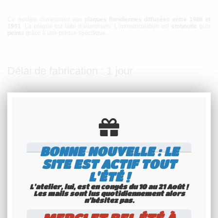
Ce modèle correspond aux
plaques floridiennes diffusées entre 1986 et
1991
. La plaque est faite d'aluminium. L'immatriculation est
emboutie
puis
peinte
grâce à une presse spécifique.
Délai de fabrication : 1 jour
Cette plaque peut être indifféremment emboutie à la
nouvelle
immatriculation
(FO-500-RD) ou à l'ancienne (92 GMC 75) mais avec un
maximum de 8 caractères sans espaces.
BONNE NOUVELLE : LE
SITE EST ACTIF TOUT
L'ÉTÉ !
L'atelier, lui, est en congés du 10 au 21 Août !
Les mails sont lus quotidiennement alors
n'hésitez pas.
N'hésitez pas à nous contacter pour connaître le format adapté pour votre