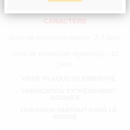
UN TIRET OU UN ESPACE
COMPTENT COMME UN DEMI
CARACTÈRE
Délai de production plaque: 2-3 jours
Délai de production vignette(s) : 15
jours
✅
VRAIE PLAQUE US EMBOUTIE
✅
FABRICATION EXTRÊMEMENT
SOIGNÉE
✅
LIVRAISON PARTOUT DANS LE
MONDE
✅