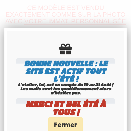
CE MODÈLE EST VENDU
EXACTEMENT COMME SUR LA PHOTO
AVEC
VOTRE IMMAT. PERSONNALISÉE
CONTRAINTES GRAPHIQUES : NÉANT
ENTREZ VOTRE NUMÉRO
D'IMMATRICULATION / TEXTE PERSO
CI-DESSUS
BONNE NOUVELLE : LE
SITE EST ACTIF TOUT
Prix unitaire
L'ÉTÉ !
Etat: CALIFORNIA
L'atelier, lui, est en congés du 10 au 21 Août !
Les mails sont lus quotidiennement alors
n'hésitez pas.
Version: 1935
MERCI ET BEL ÉTÉ À
IMMAT / TEXTE PERSO : MAXIMUM
TOUS !
9 CARACTÈRES -