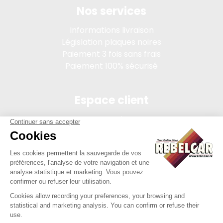
Nos services
Informations livraison
Législation plaques noires
Paiement 3 fois sans frais
Paiement 100% sécurisé
Espace client
Connexion
Mon compte
Suivi des commandes
Conditions de vente
Mentions légales
314 PI, SASU au capital de 5 000 €, 902 971 274 R.C.S. Saint-