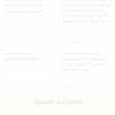
À BIEN VÉRIFIER POUR
CERTIFICAT PROVISOIRE
ÉVITER TOUTE ERREUR
OU BIEN NOUS ENVOYER CE
DOCUMENT PAR MAIL À
*
D'EMBOUTISSAGE !)
CONTACT@REBELCAR.EU
(DANS LE BON SENS S.V.P.)
(txt,pdf,doc,docx,jpg,ai,eps
,zip)(taille max 8 mo)
INSTRUCTIONS
VOUS POUVEZ NOUS
COMPLÉMENTAIRES
TRANSMETTRE UNE IMAGE
POUR COMPLÉTER VOS
INSTRUCTIONS
(taille max 8 mo)