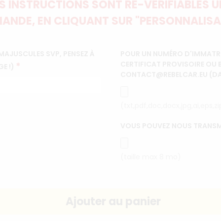
 INSTRUCTIONS SONT RE-VÉRIFIABLES UN
ANDE, EN CLIQUANT SUR "PERSONNALISA
MAJUSCULES SVP, PENSEZ À
POUR UN NUMÉRO D'IMMATRI
CERTIFICAT PROVISOIRE OU 
*
GE !)
CONTACT@REBELCAR.EU (DANS
(txt,pdf,doc,docx,jpg,ai,eps,z
VOUS POUVEZ NOUS TRANSM
(taille max 8 mo)