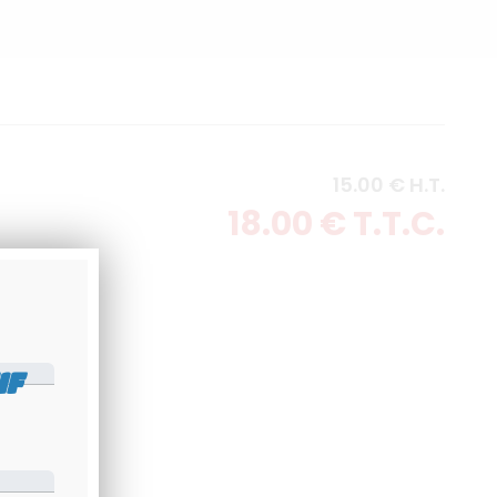
15
.00
€
H.T.
18
.00
€
T.T.C.
IF