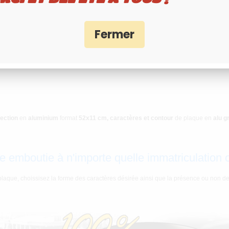
LU GRIS, AVEC LISERÉ GRIS
lection
en
aluminium
format
52x11 cm,
caractères et contour
de plaque en
alu g
e emboutie à n'importe quelle immatriculation 
plaque, choissisez la forme des caractères désirée ainsi que la présence ou non de t