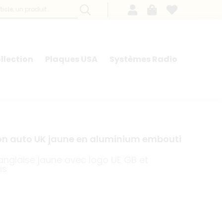
llection
Plaques USA
Systèmes Radio
on auto UK jaune en aluminium embouti
 anglaise jaune avec logo UE GB et
is