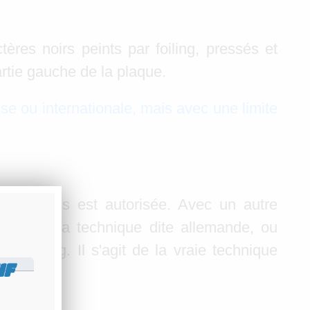
res noirs peints par foiling, pressés et
artie gauche de la plaque.
se ou internationale, mais avec une limite
ro anglais est autorisée. Avec un autre
isée est la technique dite allemande, ou
 foiling. Il s'agit de la vraie technique
IF