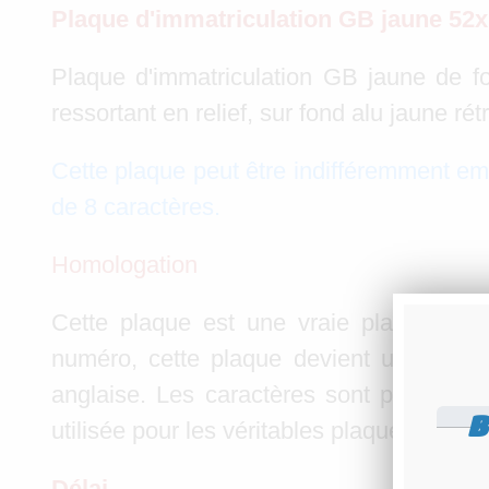
Plaque d'immatriculation GB jaune 52
Plaque d'immatriculation GB jaune de fo
ressortant en relief, sur fond alu jaune r
Cette plaque peut être indifféremment emb
de 8 caractères.
Homologation
Cette plaque est une vraie plaque angl
numéro, cette plaque devient un modèle 
anglaise. Les caractères sont pressés pa
B
utilisée pour les véritables plaques angla
Délai