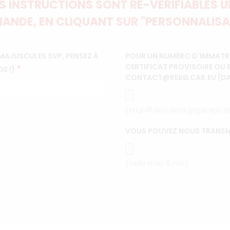
 INSTRUCTIONS SONT RE-VÉRIFIABLES UN
ANDE, EN CLIQUANT SUR "PERSONNALISA
MAJUSCULES SVP, PENSEZ À
POUR UN NUMÉRO D'IMMATRI
CERTIFICAT PROVISOIRE OU 
*
GE !)
CONTACT@REBELCAR.EU (DANS
(txt,pdf,doc,docx,jpg,ai,eps,z
VOUS POUVEZ NOUS TRANSM
(taille max 8 mo)