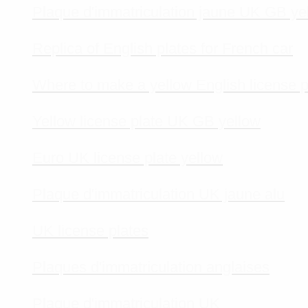
Plaque d'immatriculation jaune UK GB ye
Replica of English plates for French car
Where to make a yellow English license p
Yellow license plate UK GB yellow
Euro UK license plate yellow
Plaque d'immatriculation UK jaune alu
UK license plates
Plaques d'immatriculation anglaises
Plaque d'immatriculation UK