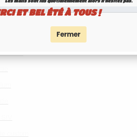
Les mails sont lus quotidiennement alors n'hésitez pas.
RCI ET BEL ÉTÉ À TOUS !
e seule presse et un nombre important de comma
oment de valider votre choix du mode de livra
emboutie
tie
nium
tie
 SIV
tie custom