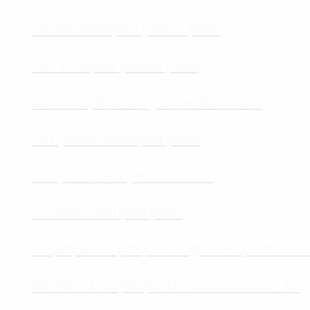
Yellow stamped yellow plate
UK stamped yellow plate
License plate UK yellow aluminum
GB yellow stamped plate
GB plate stamped with SIV
Custom stamped plate
Réplique de plaques anglaises pour voitu
Où faire une plaque d'immatriculation an