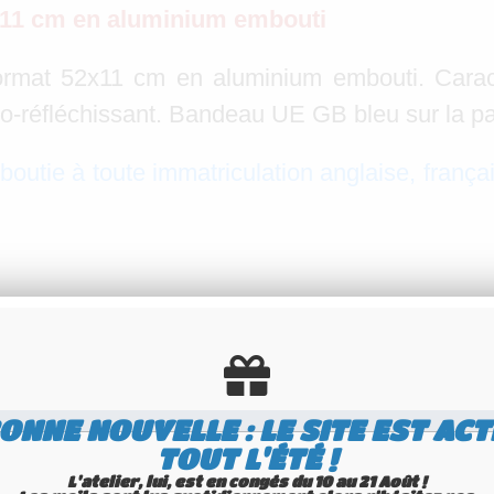
x11 cm en aluminium embouti
rmat 52x11 cm en aluminium embouti. Caractè
étro-réfléchissant. Bandeau UE GB bleu sur la p
outie à toute immatriculation anglaise, françai
aise homologuée. L'utilisation avec un numé
décoratif. La technique d'emboutissage util
r une presse de 50T, puis colorés à chaud par
ONNE NOUVELLE : LE SITE EST ACT
ises en aluminium.
TOUT L'ÉTÉ !
L'atelier, lui, est en congés du 10 au 21 Août !