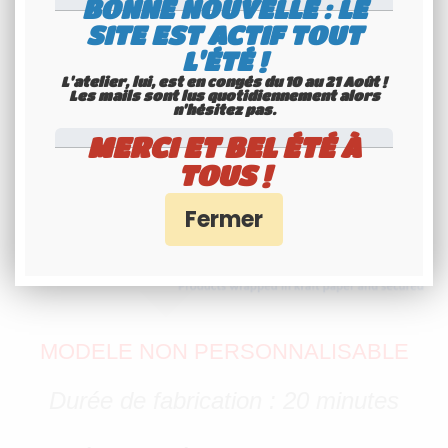
BONNE NOUVELLE : LE
/ Chaîne Youtube :
Movies
SITE EST ACTIF TOUT
Miniatures Effects
L'ÉTÉ !
L'atelier, lui, est en congés du 10 au 21 Août !
Les mails sont lus quotidiennement alors
n'hésitez pas.
MERCI ET BEL ÉTÉ À
TOUS !
MODELE NON PERSONNALISABLE
Durée de fabrication : 20 minutes