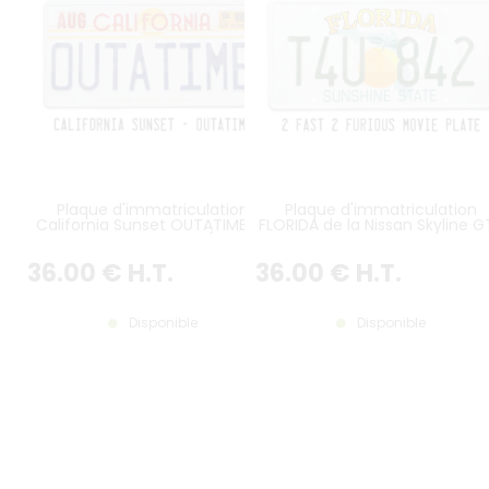
Plaque d'immatriculation
Plaque d'immatriculation
California Sunset OUTATIME de
FLORIDA de la Nissan Skyline G
Retour vers le Futur (avec
R R34 dans 2 Fast 2 Furious
rectangles emboutis en haut)
36
.00
€
H.T.
36
.00
€
H.T.
Disponible
Disponible