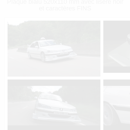
Plaque bialu 520x110 mm avec liseré noir
et caractères FINS