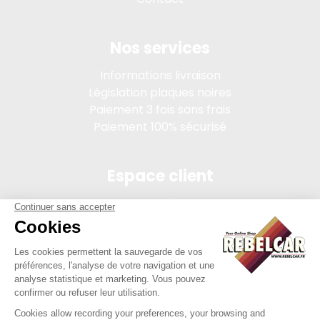
Nos services
Informations livraison
Législation plaques noires
Paiement 3 fois sans frais
Paiement 100% sécurisé
Espace client
Connexion
Mon compte
Suivi des commandes
Conditions de vente
Mentions légales