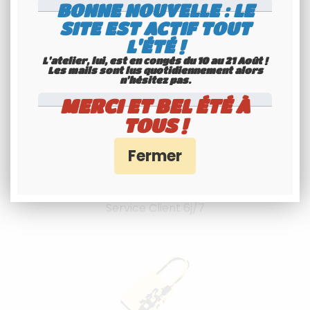
l'international
BONNE NOUVELLE : LE
SITE EST ACTIF TOUT
Consultez nos conditions
L'ÉTÉ !
L'atelier, lui, est en congés du 10 au 21 Août !
Les mails sont lus quotidiennement alors
n'hésitez pas.
MERCI ET BEL ÉTÉ À
TOUS !
Spécialiste
Youngtimers
Service Client 6j/7