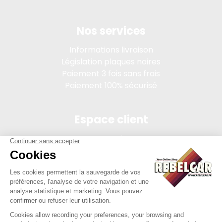
Nos services
Informations livraison
Législation plaques noires
Paiement 3 fois sans frais
Paiement 100% sécurisé
Espace client
Connexion
Mon compte
Suivi des commandes
Conditions de vente
Mentions légales