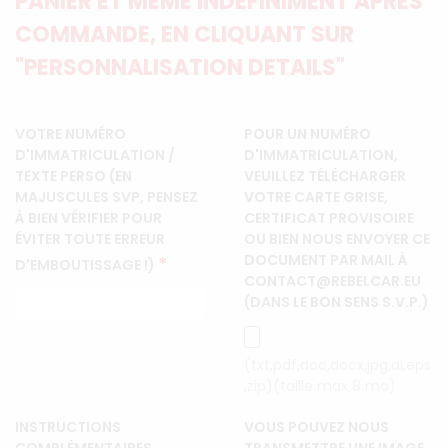
PANIER ET MÊME INDÉFINIMENT APRÈS
COMMANDE, EN CLIQUANT SUR
"PERSONNALISATION DETAILS"
VOTRE NUMÉRO
POUR UN NUMÉRO
D'IMMATRICULATION /
D'IMMATRICULATION,
TEXTE PERSO (EN
VEUILLEZ TÉLÉCHARGER
MAJUSCULES SVP, PENSEZ
VOTRE CARTE GRISE,
À BIEN VÉRIFIER POUR
CERTIFICAT PROVISOIRE
ÉVITER TOUTE ERREUR
OU BIEN NOUS ENVOYER CE
DOCUMENT PAR MAIL À
*
D'EMBOUTISSAGE !)
CONTACT@REBELCAR.EU
(DANS LE BON SENS S.V.P.)
(txt,pdf,doc,docx,jpg,ai,eps
,zip)(taille max 8 mo)
INSTRUCTIONS
VOUS POUVEZ NOUS