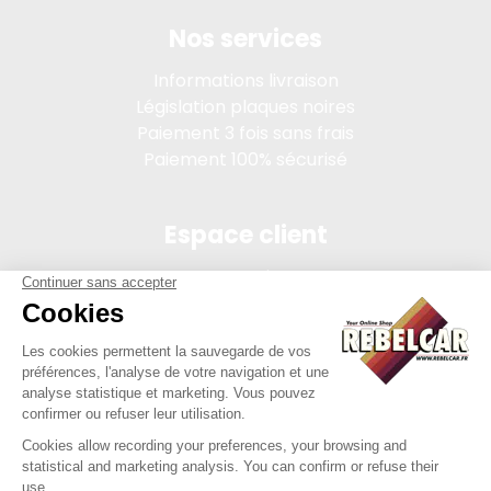
Nos services
Informations livraison
Législation plaques noires
Paiement 3 fois sans frais
Paiement 100% sécurisé
Espace client
Connexion
Mon compte
Suivi des commandes
Conditions de vente
Mentions légales
314 PI, SASU au capital de 5 000 €, 902 971 274 R.C.S. Saint-