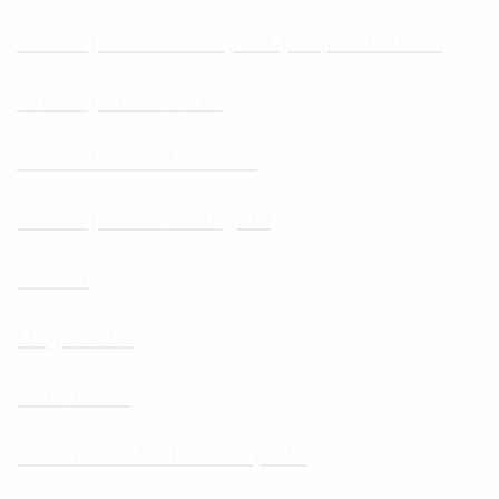
Rivets jaunes taille pour plaque d'immat
Rivets jaunes 5017
Rivets beus 61 20 025
Rivets jaunes restagrad
Gostar
Degometal
Blue rivets
Blue rivets for license plate