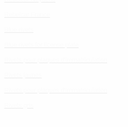
Rebelcar France
Blue rivets
Blue rivets for license plate
Rivets pour plaques d'immatriculation
Rivets jaunes
Rivets pour plaques d'immatriculation
Rivets gris