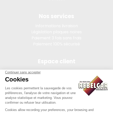
Nos services
Informations livraison
Législation plaques noires
Paiement 3 fois sans frais
Paiement 100% sécurisé
Espace client
Connexion
Mon compte
Suivi des commandes
Conditions de vente
Mentions légales