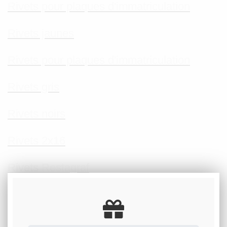
Rivets pour plaques d'immatriculation
Rivets jaunes
Rivets pour plaques d'immatriculation
Rivets gris
Rivets noirs
Rivets 2x16
Rivets Restagraf
Quels rivets pour plaques d'immatriculation
Plaque d'immatriculation fixation rivets