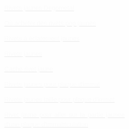
Rivets jaunes Degometal
Où acheter des rivets pop jaunes
Rivets à éclatement jaunes
Rivets jaunes
Cache rivet jaune
Rivets jaunes pour plaque d'immat
Rivets jaunes taille pour plaque d'immat
Rivet jaune pour aller sur la partie jaunee
d'une plaque d'immatriculation