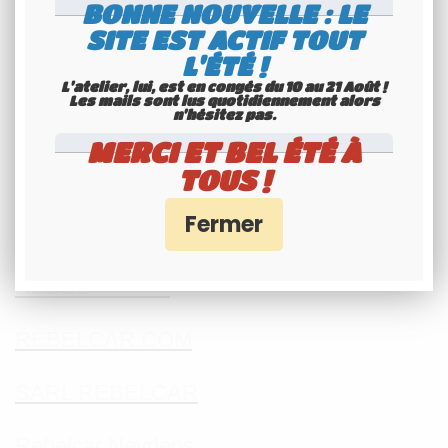
BONNE NOUVELLE : LE
SITE EST ACTIF TOUT
Comment fixer des rivets
L'ÉTÉ !
L'atelier, lui, est en congés du 10 au 21 Août !
Pince à rivets
Les mails sont lus quotidiennement alors
n'hésitez pas.
Comment installer une plaque d'immat
MERCI ET BEL ÉTÉ À
TOUS !
avec des rivets
Pince à rivets
REBELCAR.FR
REBELCAR.COM
SARL REBELCAR
Rebelcar Neydens