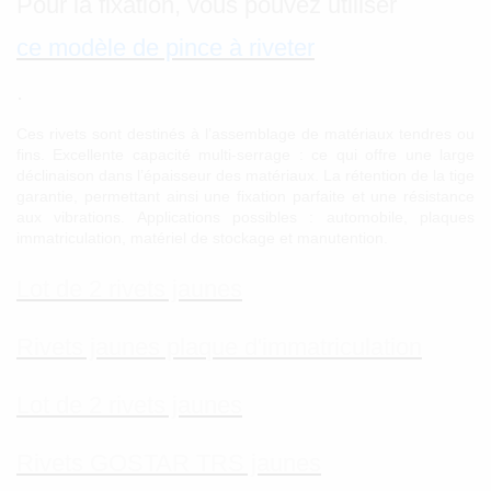
Pour la fixation, vous pouvez utiliser
ce modèle de pince à riveter
.
Ces rivets sont destinés à l’assemblage de matériaux tendres ou
fins. Excellente capacité multi-serrage : ce qui offre une large
déclinaison dans l’épaisseur des matériaux. La rétention de la tige
garantie, permettant ainsi une fixation parfaite et une résistance
aux vibrations. Applications possibles : automobile, plaques
immatriculation, matériel de stockage et manutention.
Lot de 2 rivets jaunes
Rivets jaunes plaque d'immatriculation
Lot de 2 rivets jaunes
Rivets GOSTAR TRS jaunes