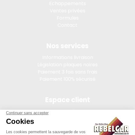
Echappements
Ventes privées
Formules
Contact
Nos services
Informations livraison
Législation plaques noires
Paiement 3 fois sans frais
Paiement 100% sécurisé
Espace client
Connexion
Mon compte
Suivi des commandes
Conditions de vente