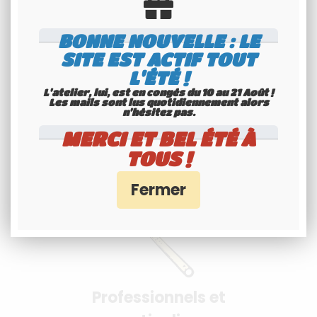
BONNE NOUVELLE : LE
SITE EST ACTIF TOUT
L'ÉTÉ !
Paiement 100%
L'atelier, lui, est en congés du 10 au 21 Août !
Les mails sont lus quotidiennement alors
n'hésitez pas.
sécurisés
MERCI ET BEL ÉTÉ À
Interface Banque Populaire
TOUS !
- PayPal
Professionnels et