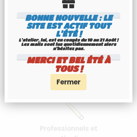
BONNE NOUVELLE : LE
SITE EST ACTIF TOUT
L'ÉTÉ !
Paiement 100%
L'atelier, lui, est en congés du 10 au 21 Août !
Les mails sont lus quotidiennement alors
n'hésitez pas.
sécurisés
MERCI ET BEL ÉTÉ À
Interface Banque Populaire
TOUS !
- PayPal
Professionnels et