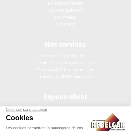
Echappements
Ventes privées
Formules
Contact
Nos services
Informations livraison
Législation plaques noires
Paiement 3 fois sans frais
Paiement 100% sécurisé
Espace client
Connexion
Mon compte
Suivi des commandes
Conditions de vente