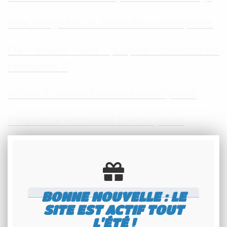
Inox fixings for US frame for numberplates
Où trouver des plaques américaines
embouties ?
Where to find embossed license plates
Pressed or embossed license plates
Pressed numberplates
REBELCAR.FR
BONNE NOUVELLE : LE
REBELCAR.COM
SITE EST ACTIF TOUT
L'ÉTÉ !