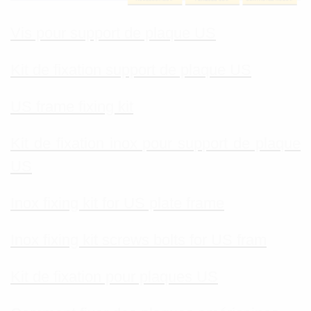
Vis pour support de plaque US
Kit de fixation support de plaque US
US frame fixing kit
Kit de fixation inox pour support de plaque
US
Inox fixing kit for US plate frame
Inox fixing kit screws bolts for US fram
Kit de fixation pour plaques US