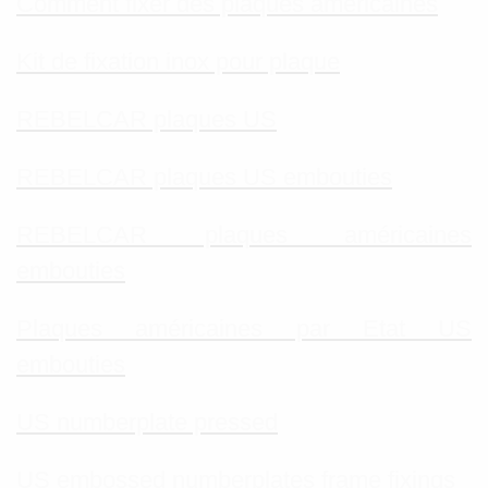
Comment fixer des plaques américaines
Kit de fixation inox pour plaque
REBELCAR plaques US
REBELCAR plaques US embouties
REBELCAR plaques américaines
embouties
Plaques américaines par Etat US
embouties
US numberplate pressed
US embossed numberplates frame fixings