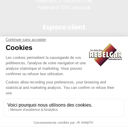
Paiement 3 fois sans frais
Paiement 100% sécurisé
Espace client
Connexion
Mon compte
Suivi des commandes
Conditions de vente
Mentions légales
314 PI, SASU au capital de 5 000 €, 902 971 274 R.C.S. Saint-
etienne, 450 AVENUE DE L'EUROPE, 42380 LA TOURETTE FRANCE
Site réalisé par Y-Proximité / REBELCAR® est une marque