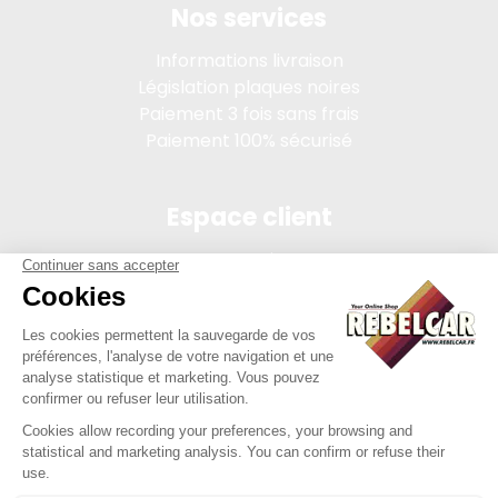
Nos services
Informations livraison
Législation plaques noires
Paiement 3 fois sans frais
Paiement 100% sécurisé
Espace client
Connexion
Mon compte
Suivi des commandes
Conditions de vente
Mentions légales
314 PI, SASU au capital de 5 000 €, 902 971 274 R.C.S. Saint-
etienne, 450 AVENUE DE L'EUROPE, 42380 LA TOURETTE FRANCE