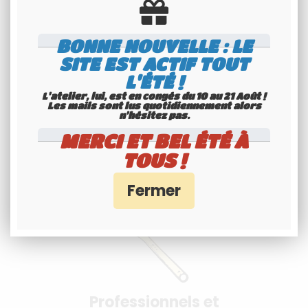
BONNE NOUVELLE : LE
SITE EST ACTIF TOUT
L'ÉTÉ !
L'atelier, lui, est en congés du 10 au 21 Août !
Paiement 100%
Les mails sont lus quotidiennement alors
n'hésitez pas.
sécurisés
MERCI ET BEL ÉTÉ À
Interface Banque Populaire
TOUS !
- PayPal
Professionnels et