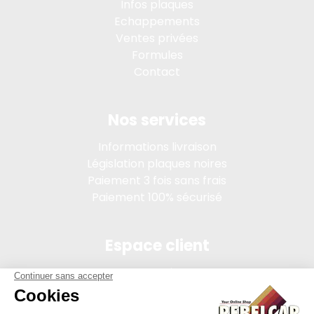
Infos plaques
Echappements
Ventes privées
Formules
Contact
Nos services
Informations livraison
Législation plaques noires
Paiement 3 fois sans frais
Paiement 100% sécurisé
Espace client
Connexion
Mon compte
Suivi des commandes