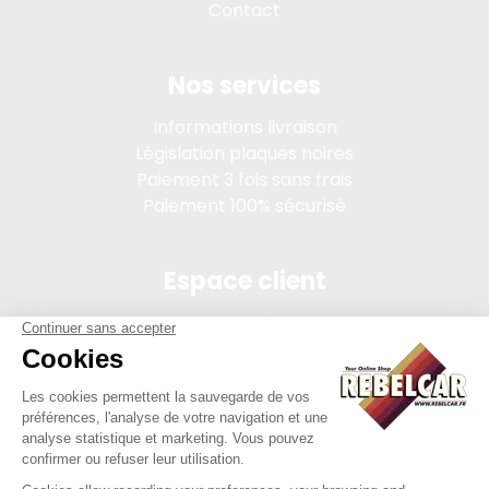
Contact
Nos services
Informations livraison
Législation plaques noires
Paiement 3 fois sans frais
Paiement 100% sécurisé
Espace client
Connexion
Mon compte
Suivi des commandes
Conditions de vente
Mentions légales