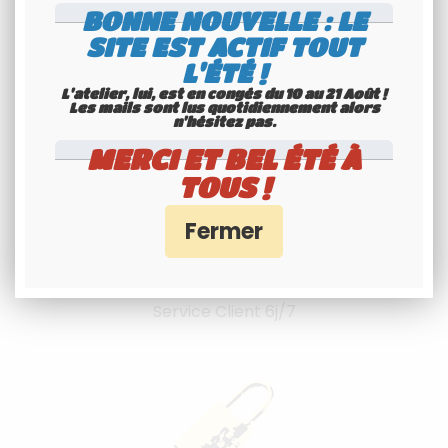
BONNE NOUVELLE : LE
l'international
SITE EST ACTIF TOUT
Consultez nos conditions
L'ÉTÉ !
L'atelier, lui, est en congés du 10 au 21 Août !
Les mails sont lus quotidiennement alors
n'hésitez pas.
MERCI ET BEL ÉTÉ À
TOUS !
Spécialiste
Youngtimers
Service Client 6j/7