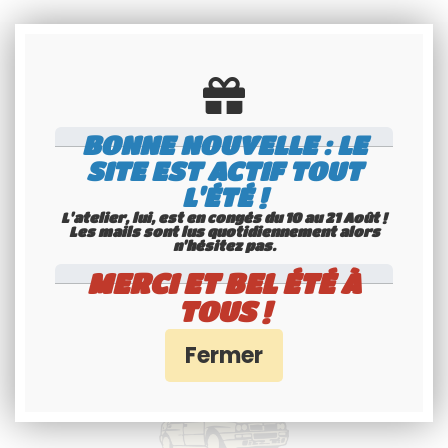
BONNE NOUVELLE : LE
SITE EST ACTIF TOUT
L'ÉTÉ !
L'atelier, lui, est en congés du 10 au 21 Août !
Les mails sont lus quotidiennement alors
Livraison à
n'hésitez pas.
l'international
MERCI ET BEL ÉTÉ À
Consultez nos conditions
TOUS !