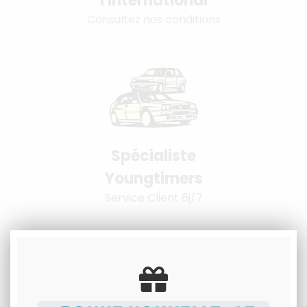
l'international
Consultez nos conditions
Spécialiste
Youngtimers
Service Client 6j/7