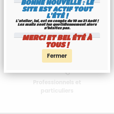
BONNE NOUVELLE : LE
SITE EST ACTIF TOUT
Paiement 100%
L'ÉTÉ !
sécurisés
L'atelier, lui, est en congés du 10 au 21 Août !
Les mails sont lus quotidiennement alors
Interface Banque Populaire
n'hésitez pas.
- PayPal
MERCI ET BEL ÉTÉ À
TOUS !
Professionnels et
particuliers