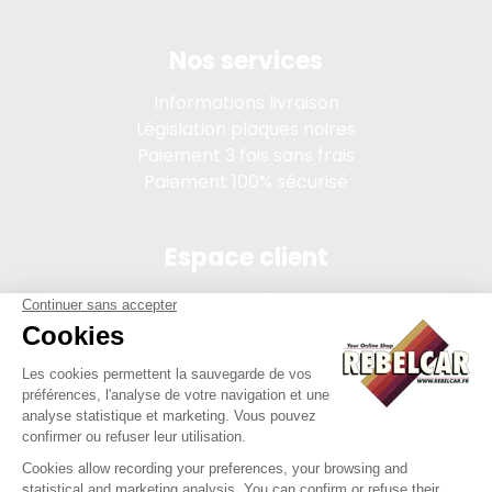
Nos services
Informations livraison
Législation plaques noires
Paiement 3 fois sans frais
Paiement 100% sécurisé
Espace client
Connexion
Mon compte
Suivi des commandes
Conditions de vente
Mentions légales