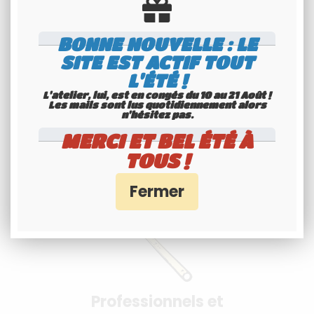
BONNE NOUVELLE : LE
SITE EST ACTIF TOUT
L'ÉTÉ !
L'atelier, lui, est en congés du 10 au 21 Août !
Paiement 100%
Les mails sont lus quotidiennement alors
n'hésitez pas.
sécurisés
MERCI ET BEL ÉTÉ À
Interface Banque Populaire
TOUS !
- PayPal
Professionnels et