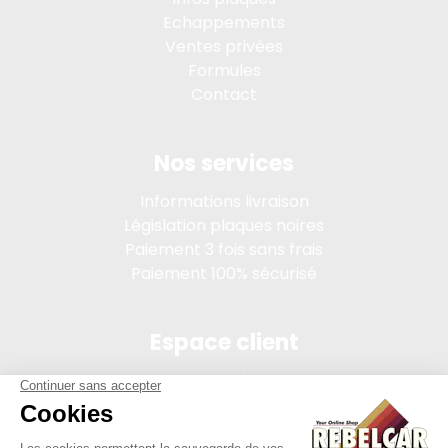
Echappements
Ventes privées
Formules
Contact
Nos services
Informations livraison
Législation plaques noires
Paiement 3 fois sans frais
Paiement 100% sécurisé
Espace client
Connexion
Mon compte
Suivi des commandes