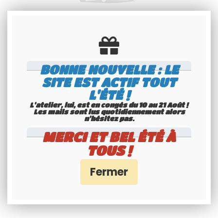
Spécialiste
Youngtimers
Service Client 6j/7
BONNE NOUVELLE : LE
SITE EST ACTIF TOUT
L'ÉTÉ !
L'atelier, lui, est en congés du 10 au 21 Août !
Les mails sont lus quotidiennement alors
n'hésitez pas.
MERCI ET BEL ÉTÉ À
Paiement 100%
TOUS !
sécurisés
Interface Banque Populaire
- PayPal