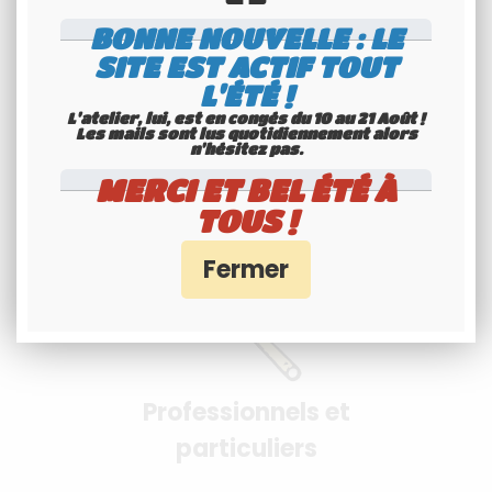
BONNE NOUVELLE : LE
SITE EST ACTIF TOUT
L'ÉTÉ !
Paiement 100%
L'atelier, lui, est en congés du 10 au 21 Août !
sécurisés
Les mails sont lus quotidiennement alors
n'hésitez pas.
Interface Banque Populaire
MERCI ET BEL ÉTÉ À
- PayPal
TOUS !
Professionnels et
particuliers