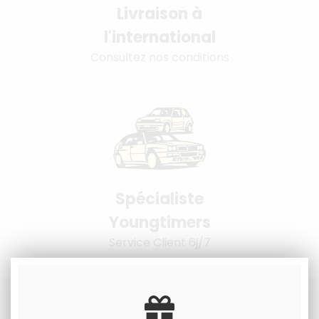
Livraison à
l'international
Consultez nos conditions
Spécialiste
Youngtimers
Service Client 6j/7