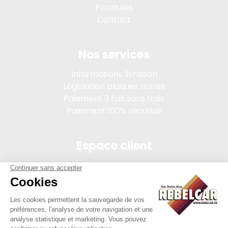
Formules
Contact
Nos services
Informations livraison
Législation plaques noires
Paiement 3 fois sans frais
Paiement 100% sécurisé
Espace client
Connexion
Mon compte
Suivi des commandes
Conditions de vente
Mentions légales