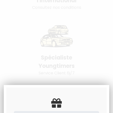
l'international
Consultez nos conditions
Spécialiste
Youngtimers
Service Client 6j/7