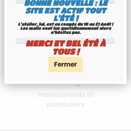
BONNE NOUVELLE : LE
SITE EST ACTIF TOUT
Paiement 100%
L'ÉTÉ !
sécurisés
L'atelier, lui, est en congés du 10 au 21 Août !
Les mails sont lus quotidiennement alors
Interface Banque Populaire
n'hésitez pas.
- PayPal
MERCI ET BEL ÉTÉ À
TOUS !
Professionnels et
particuliers