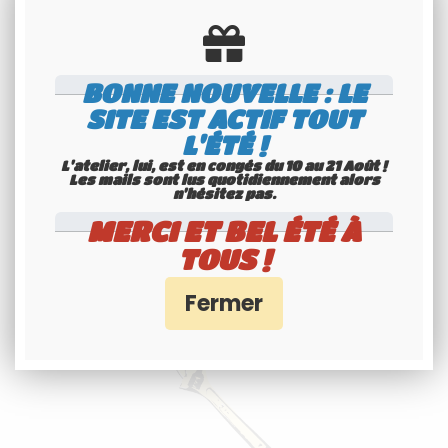
Service Client 6j/7
BONNE NOUVELLE : LE
SITE EST ACTIF TOUT
L'ÉTÉ !
L'atelier, lui, est en congés du 10 au 21 Août !
Les mails sont lus quotidiennement alors
n'hésitez pas.
Paiement 100%
MERCI ET BEL ÉTÉ À
sécurisés
TOUS !
Interface Banque Populaire
- PayPal