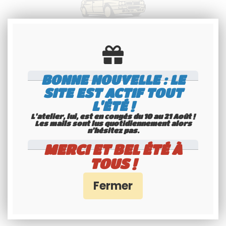
Spécialiste
Youngtimers
Service Client 6j/7
BONNE NOUVELLE : LE
SITE EST ACTIF TOUT
L'ÉTÉ !
L'atelier, lui, est en congés du 10 au 21 Août !
Les mails sont lus quotidiennement alors
n'hésitez pas.
MERCI ET BEL ÉTÉ À
TOUS !
Paiement 100%
sécurisés
Interface Banque Populaire
- PayPal