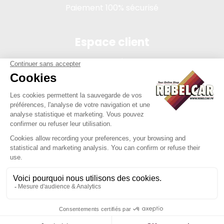
Paiement 100% sécurisé
Espace client
Connexion
Mon compte
Suivi des commandes
Conditions de vente
Mentions légales
314 PI, SASU au capital de 5 000 €, 902 971 274 R.C.S. Saint-
etienne, 450 AVENUE DE L'EUROPE, 42380 LA TOURETTE FRANCE
Site réalisé par Y-Proximité / REBELCAR® est une marque