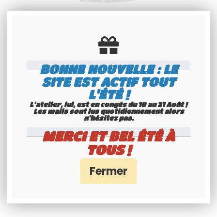
Spécialiste
Youngtimers
Service Client 6j/7
BONNE NOUVELLE : LE
SITE EST ACTIF TOUT
L'ÉTÉ !
L'atelier, lui, est en congés du 10 au 21 Août !
Les mails sont lus quotidiennement alors
n'hésitez pas.
MERCI ET BEL ÉTÉ À
Paiement 100%
TOUS !
sécurisés
Interface Banque Populaire
- PayPal