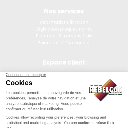
Nos services
Informations livraison
Législation plaques noires
Paiement 3 fois sans frais
Paiement 100% sécurisé
Espace client
Connexion
Mon compte
Suivi des commandes
Conditions de vente
Mentions légales
314 PI, SASU au capital de 5 000 €, 902 971 274 R.C.S. Saint-