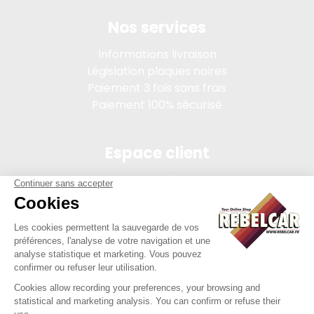
Nos services
Informations livraison
Législation plaques noires
Paiement 3 fois sans frais
Paiement 100% sécurisé
Espace client
Connexion
Mon compte
Suivi des commandes
Conditions de vente
Mentions légales
314 PI, SASU au capital de 5 000 €, 902 971 274 R.C.S. Saint-