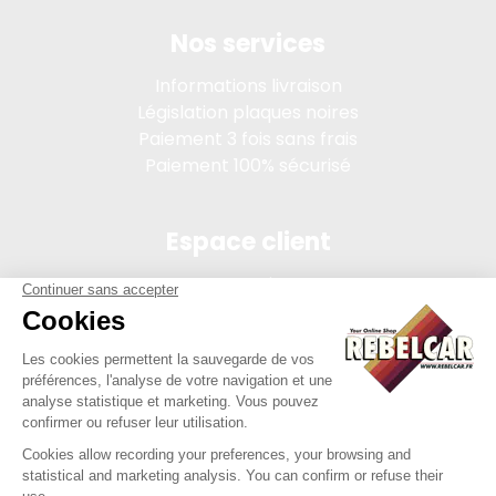
Nos services
Informations livraison
Législation plaques noires
Paiement 3 fois sans frais
Paiement 100% sécurisé
Espace client
Connexion
Mon compte
Suivi des commandes
Conditions de vente
Mentions légales
314 PI, SASU au capital de 5 000 €, 902 971 274 R.C.S. Saint-